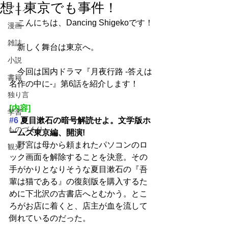
想 | 東京でも事件！
アニメ
　こんにちは、Dancing Shigekoです！
漫画
雑誌
　新しく舞台は東京へ。
小説
　今回は国内ドラマ『月夜行路 -答えは
書籍
名作の中に-』第6話を紹介します！
独り言
[内容]
学習
#6
 夏目漱石の暗号解読せよ。文学版ホ
ものづくり
ームズ東京編、開演!
　野宮は母から頼まれたパソコンのロ
観光
ック画面を解除することを決意。その
手がかりとなりそうな夏目漱石の『吾
輩は猫である』の復刻版を購入するた
めに下北沢の古書店へとむかう。とこ
ろがお店に着くと、店主が血を流して
倒れているのだった。