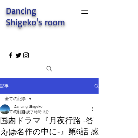
Dancing
Shigeko's room
記事
全ての記事
Dancing Shigeko
全ての記事
6月2日
読了時間: 3分
国内ドラマ『月夜行路 -答
映画
えは名作の中に-』第6話 感
ドラマ