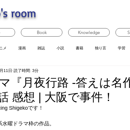
's room
e
Book
Knowledge
S
ニメ
漫画
雑誌
小説
書籍
独り言
学習
5月11日
読了時間: 3分
マ『月夜行路 -答えは名
話 感想 | 大阪で事件！
g Shigekoです！
レ系水曜ドラマ枠の作品。