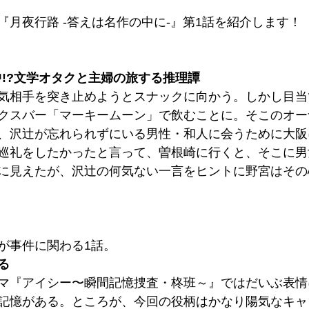
『月夜行路 -答えは名作の中に-』第1話を紹介します！
中!?文学オタクと主婦の旅する推理譚
気相手を突き止めようとスナックに向かう。しかし目当
クスバー「マーキームーン」で飲むことに。そこのオー
、沢辻が忘れられずにいる男性・和人に会うために大阪
巡礼をしたかったと言って、曽根崎に行くと、そこに男
に見えたが、沢辻の何気ない一言をヒントに野宮はその
が事件に関わる1話。
る
マ『アイシー〜瞬間記憶捜査・柊班～』ではだいぶ表情
記憶がある。ところが、今回の役柄はかなり陽気なキャ