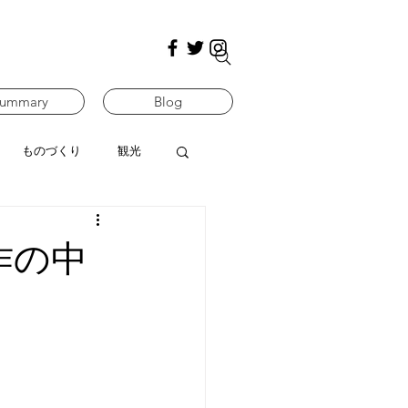
ummary
Blog
ものづくり
観光
作の中