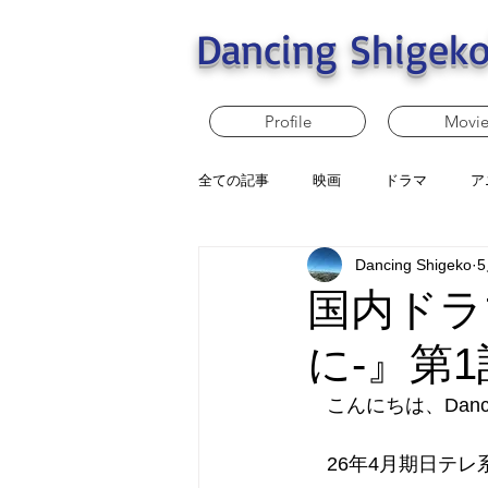
Dancing Shigeko
Profile
Movi
全ての記事
映画
ドラマ
ア
Dancing Shigeko
国内ドラ
に-』第1
　こんにちは、Dancin
　26年4月期日テ