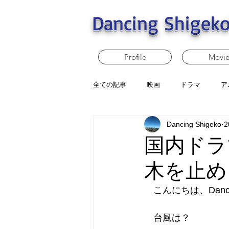
Dancing Shigeko
Profile
Movi
全ての記事
映画
ドラマ
ア
Dancing Shigeko
2
国内ドラ
木を止め
　こんにちは、Dancin
　台風は？