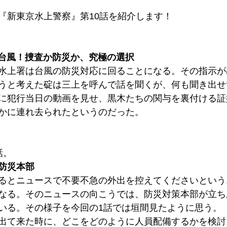
『新東京水上警察』第10話を紹介します！
大台風！捜査か防災か、究極の選択
水上署は台風の防災対応に回ることになる。その指示が
うと考えた碇は三上を呼んで話を聞くが、何も聞き出せ
に犯行当日の動画を見せ、黒木たちの関与を裏付ける証
かに連れ去られたというのだった。
話。
防災本部
るとニュースで不要不急の外出を控えてくださいという
なる。そのニュースの向こうでは、防災対策本部が立ち
いる。その様子を今回の1話では垣間見たように思う。
出て来た時に、どこをどのように人員配備するかを検討