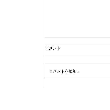
国内ドラマ『新東京水上警
コメント
察』第9話 船内で熱中症？！
こんにちは、Dancing Shigekoで
す！ なぜそこにあなたが？
コメントを追加…
今回は国内ドラマ『新東京水上警
察』第9話を紹介します！ [内容]
#9 容疑者は愛する人!?南極観測
船で密室殺人 南極観測船・海
雪で腐乱死体が見つかる。湾岸署
© 2023
Wix.com
サイト名
を使って作成され
と水上署で捜査の主権争いが起こ
当サイトの内容、テキスト、画像等の無断転載
る。碇の努力で、捜査資料を共有