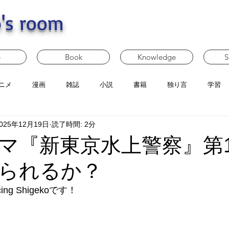
's room
e
Book
Knowledge
S
ニメ
漫画
雑誌
小説
書籍
独り言
学習
025年12月19日
読了時間: 2分
マ『新東京水上警察』第1
られるか？
g Shigekoです！