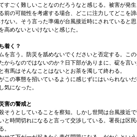
てすごく難しいことなのだろうなと感じる。被害が発生
る前の可能性を考慮する場合、どこに注力してどこを諦
けない。そう言った準備が台風接近時にされていると思
を高めないといけないと感じた。
ち着く？
ムを言う。防災を舐めないでくださいと否定する。この
たからなのではないのか？日下部がありまに、碇を言い
と有馬はそんなことはないとお茶を濁して終わる。
がこの事態を招いているように感じずにはいられないだ
し気になった。
災害の警戒と
殺そうとしていることを察知。しかし世間は台風接近で
いと時間切れになると言って交渉している。署長は区民
る。