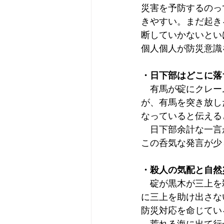
災害を予防するのっ
きやすい。まだ起き
断していかないとい
個人個人が防災意識
・日下部はどこに落
　有馬が碇にクレー
が、有馬を突き放し
なっていると伝える
　日下部余計な一言
この呑気な発言が少
・殺人の気配と自然
　碇が黒木が三上を
に三上を助け出さな
防災対応を命じてい