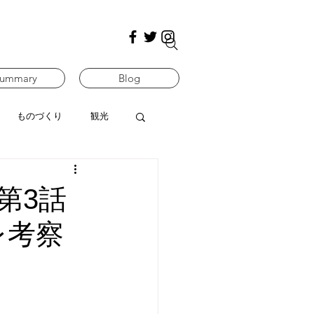
ummary
Blog
ものづくり
観光
第3話
レ考察