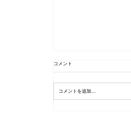
国内ドラマ『嘘が嘘で嘘は嘘
コメント
だ』第4話(最終話) 感想 | 結末
は予想から大違いのネタバレ
こんにちは、Dancing Shigekoで
す！ 最終話、どうなるか？
コメントを追加…
今回は国内ドラマ『嘘が嘘で嘘は
嘘だ』第4話(最終話)を紹介しま
す！ [内容](※ネタバレあり)
#4(最終話) ハッピーエンドは突然
に みつ子が戻ってくる。幸助
© 2023
Wix.com
サイト名
を使って作成され
はみつ子に再婚の申し込みをす