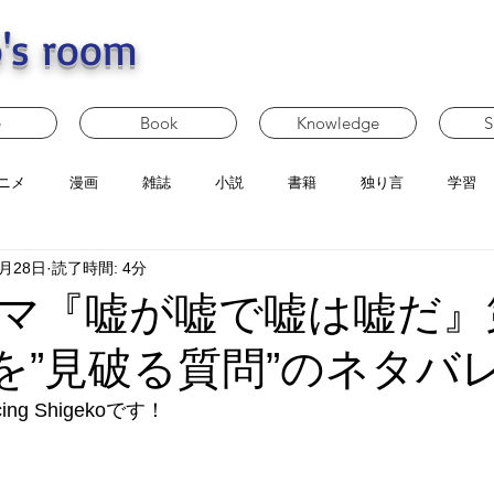
's room
e
Book
Knowledge
S
ニメ
漫画
雑誌
小説
書籍
独り言
学習
1月28日
読了時間: 4分
マ『嘘が嘘で嘘は嘘だ』
 嘘を”見破る質問”のネタバ
g Shigekoです！