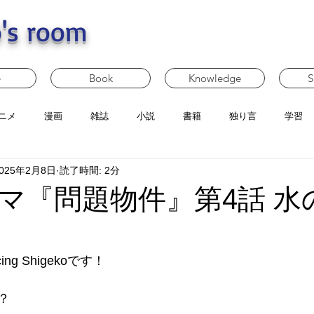
's room
e
Book
Knowledge
S
ニメ
漫画
雑誌
小説
書籍
独り言
学習
025年2月8日
読了時間: 2分
マ『問題物件』第4話 水
g Shigekoです！
？