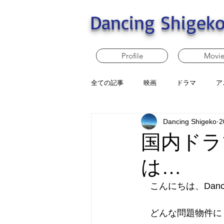
Dancing Shigeko
Profile
Movi
全ての記事
映画
ドラマ
ア
Dancing Shigeko
2
国内ドラ
は…
　こんにちは、Dancin
　どんな問題物件に