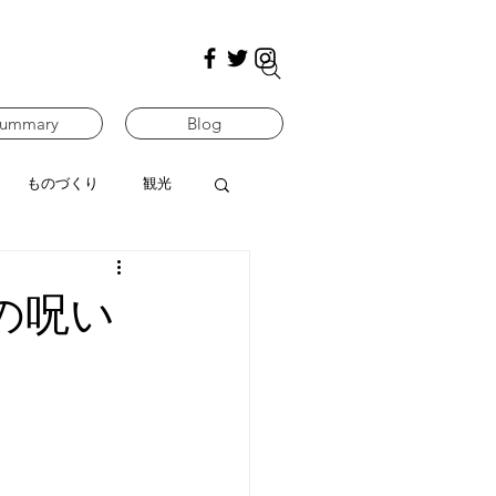
ummary
Blog
ものづくり
観光
の呪い