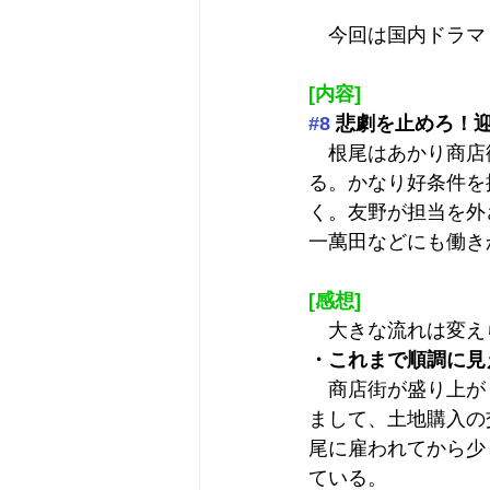
　今回は国内ドラマ
[内容]
#8
 悲劇を止めろ！
　根尾はあかり商店
る。かなり好条件を
く。友野が担当を外
一萬田などにも働き
[感想]
　大きな流れは変え
・これまで順調に見
　商店街が盛り上が
まして、土地購入の
尾に雇われてから少
ている。