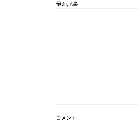
最新記事
国内ドラマ『リボーン ～最後
コメント
のヒーロー～』第7話 感想 |
歴史は繰り返される
こんにちは、Dancing Shigekoで