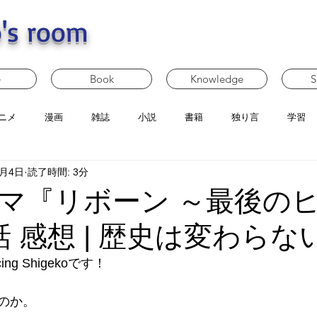
's room
e
Book
Knowledge
S
ニメ
漫画
雑誌
小説
書籍
独り言
学習
6月4日
読了時間: 3分
マ『リボーン ～最後の
話 感想 | 歴史は変わらな
g Shigekoです！
のか。