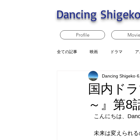
Dancing Shigeko
Profile
Movi
全ての記事
映画
ドラマ
ア
Dancing Shigeko
国内ドラ
～』第8
　こんにちは、Dancin
　未来は変えられる