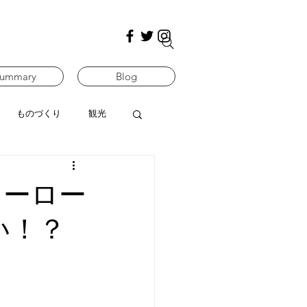
ummary
Blog
ものづくり
観光
ヒーロー
い！？