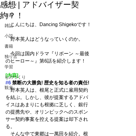
感想 | アドバイザー契
アニメ
約？！
漫画
　こんにちは、Dancing Shigekoです！
雑誌
小説
　野本英人はどうなっていくのか。
書籍
　今回は国内ドラマ『リボーン ～最後
独り言
のヒーロー～』第6話を紹介します！
学習
[内容]
ものづくり
#6
 禁断の大勝負! 歴史を知る者の責任!
観光
　野本英人は、根尾と正式に雇用契約
を結ぶ。しかし、彼が提案するアドバ
イスはあまりにも根拠に乏しく、銀行
の提携先や、オリンピックへのスポン
サー契約事案を控える提案は却下され
る。
　そんな中で東郷は一萬田を紹介。根