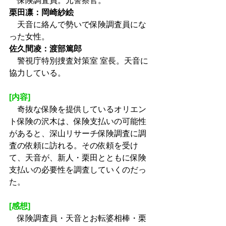
　保険調査員。元警察官。
栗田凛：岡崎紗絵
　天音に絡んで勢いで保険調査員にな
った女性。
佐久間凌：渡部篤郎
　警視庁特別捜査対策室 室長。天音に
協力している。
[内容]
　奇抜な保険を提供しているオリエン
ト保険の沢木は、保険支払いの可能性
があると、深山リサーチ保険調査に調
査の依頼に訪れる。その依頼を受け
て、天音が、新人・栗田とともに保険
支払いの必要性を調査していくのだっ
た。
[感想]
　保険調査員・天音とお転婆相棒・栗