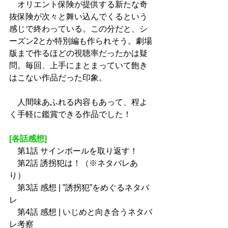
　オリエント保険が提供する新たな奇
抜保険が次々と舞い込んでくるという
感じで終わっている。この分だと、シ
ーズン2とか特別編も作られそう。劇場
版まで作るほどの視聴率だったかは疑
問。毎回、上手にまとまっていて飽き
はこない作品だった印象。
　人間味あふれる内容もあって、程よ
く手軽に鑑賞できる作品でした！
[各話感想]
　第1話 
サインボールを取り返す！
　第2話 
誘拐犯は！（※ネタバレあ
り）
　第3話 
感想 | ”誘拐犯”をめぐるネタバ
レ
　第4話 
感想 | いじめと向き合うネタバ
レ考察