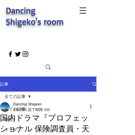
Dancing
Shigeko's room
記事
全ての記事
Dancing Shigeko
全ての記事
3月25日
読了時間: 4分
国内ドラマ『プロフェッ
映画
ショナル 保険調査員・天
ドラマ