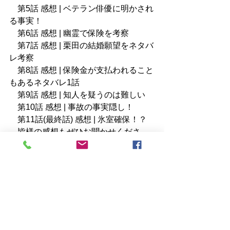
　第5話 
感想 | ベテラン俳優に明かされ
る事実！
　第6話 
感想 | 幽霊で保険を考察
　第7話 
感想 | 栗田の結婚願望をネタバ
レ考察
　第8話 
感想 | 保険金が支払われること
もあるネタバレ1話
　第9話 
感想 | 知人を疑うのは難しい
　第10話 
感想 | 事故の事実隠し！
　第11話(最終話) 
感想 | 氷室確保！？
　皆様の感想もぜひお聞かせくださ
い！
　それでは、また次回！
[関連感想]
・
国内ドラマまとめ
・
海外ドラマまとめ