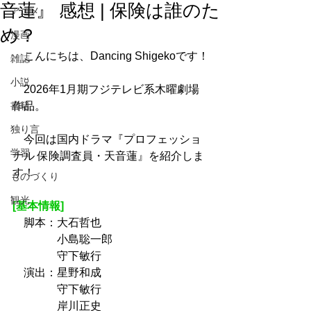
音蓮』 感想 | 保険は誰のた
アニメ
め？
漫画
　こんにちは、Dancing Shigekoです！
雑誌
小説
　2026年1月期フジテレビ系木曜劇場
書籍
作品。
独り言
　今回は国内ドラマ『プロフェッショ
学習
ナル 保険調査員・天音蓮』を紹介しま
す！
ものづくり
観光
[基本情報]
　脚本：大石哲也
　　　　小島聡一郎
　　　　守下敏行
　演出：星野和成
　　　　守下敏行
　　　　岸川正史