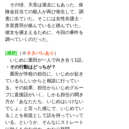
　その頃、天音は過去にもあった、保
険金目当ての殺人が再び発生して、調
査に出ていた。そこには女性弁護士・
氷室貴羽が絡んでいると踏んでいた。
彼女を捕まえるために、今回の事件を
調べていくのだった。
[感想]
（※
ネタバレあり
）
　いじめに栗田が一人で向き合う1話。
・その行動はどっちが？
　栗田が学校の担任に、いじめが起き
ているらしいからと相談に行ってい
る。その結果、担任からいじめグルー
プに直接話がいく。しかも担任の聞き
方が「あなたたち、いじめはいけない
でしょ」と言った感じで、いじめてい
ることを前提として話を持っていって
いる。というか、そんなにストレート