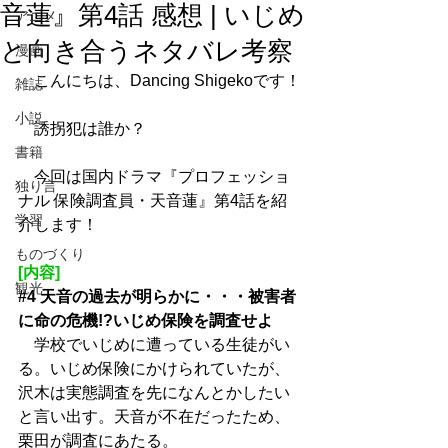
音蓮』第4話 感想 | いじめ
アニメ
と向き合うネタバレ考察
漫画
　こんにちは、Dancing Shigekoです！
雑誌
小説
　誘拐犯は誰か？
書籍
　今回は国内ドラマ『プロフェッショ
独り言
ナル 保険調査員・天音蓮』第4話を紹
学習
介します！
ものづくり
[内容]
観光
#4
 天音の過去が明らかに・・・被害者
に命の危機!?いじめ保険を調査せよ
　学校でいじめに遭っている生徒がい
る。いじめ保険にかけられていたが、
沢木は実態調査を先になんとかしたい
と言い出す。天音が不在だったため、
栗田が調査にあたる。