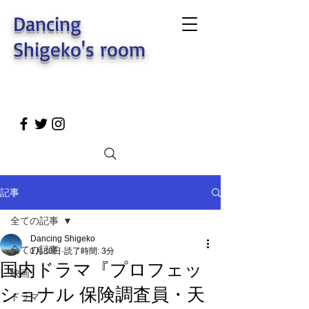
Dancing
Shigeko's room
記事
全ての記事
Dancing Shigeko
全ての記事
1月30日
読了時間: 3分
国内ドラマ『プロフェッ
映画
ショナル 保険調査員・天
ドラマ