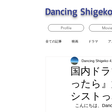
Dancing Shigeko
Profile
Movi
全ての記事
映画
ドラマ
ア
Dancing Shigeko
国内ドラ
ったら』
シストっ
　こんにちは、Dancin