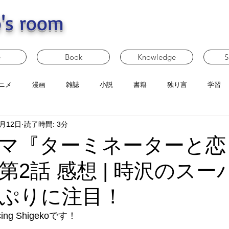
's room
e
Book
Knowledge
S
ニメ
漫画
雑誌
小説
書籍
独り言
学習
4月12日
読了時間: 3分
マ『ターミネーターと恋
第2話 感想 | 時沢のスー
ぷりに注目！
g Shigekoです！