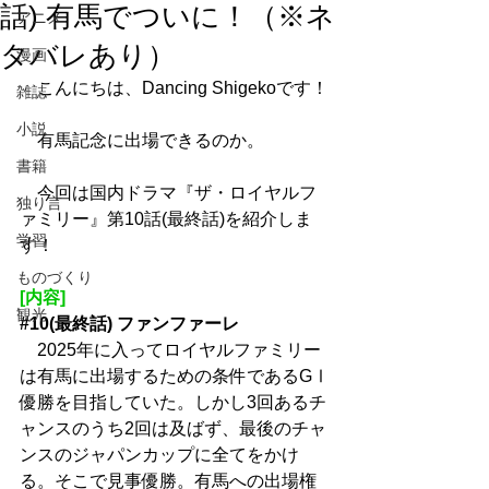
話) 有馬でついに！（※ネ
アニメ
タバレあり）
漫画
　こんにちは、Dancing Shigekoです！
雑誌
小説
　有馬記念に出場できるのか。
書籍
　今回は国内ドラマ『ザ・ロイヤルフ
独り言
ァミリー』第10話(最終話)を紹介しま
学習
す！
ものづくり
[内容]
観光
#10
(最終話) ファンファーレ
　2025年に入ってロイヤルファミリー
は有馬に出場するための条件であるGⅠ
優勝を目指していた。しかし3回あるチ
ャンスのうち2回は及ばず、最後のチャ
ンスのジャパンカップに全てをかけ
る。そこで見事優勝。有馬への出場権