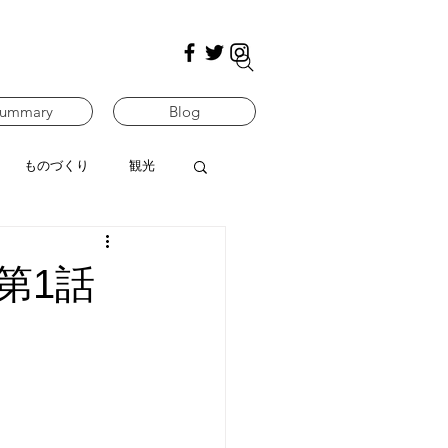
ummary
Blog
ものづくり
観光
第1話