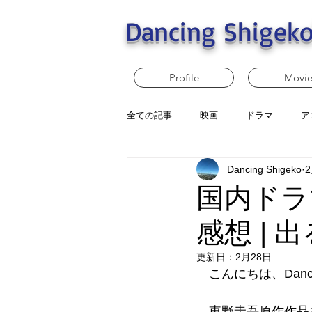
Dancing Shigeko
Profile
Movi
全ての記事
映画
ドラマ
ア
Dancing Shigeko
国内ドラ
感想 |
更新日：
2月28日
　こんにちは、Dancin
　東野圭吾原作作品