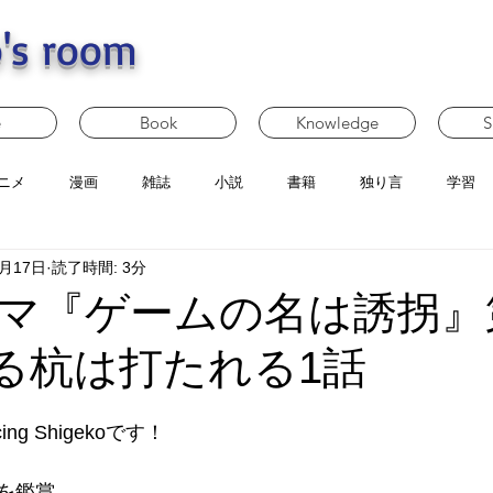
's room
e
Book
Knowledge
S
ニメ
漫画
雑誌
小説
書籍
独り言
学習
2月17日
読了時間: 3分
マ『ゲームの名は誘拐』
 出る杭は打たれる1話
g Shigekoです！
を鑑賞。