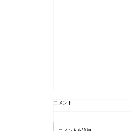
国内ドラマ『ゲームの名は誘
コメント
拐』感想 | この展開予測でき
たか考察
こんにちは、Dancing Shigekoで
す！ 東野圭吾原作ドラマを鑑
コメントを追加…