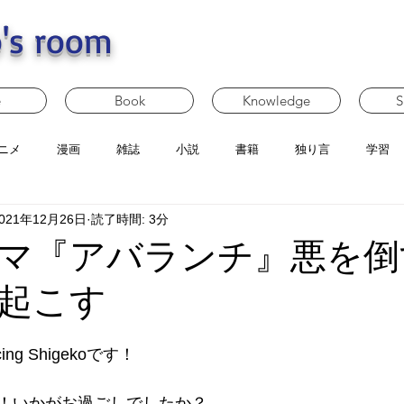
's room
e
Book
Knowledge
S
ニメ
漫画
雑誌
小説
書籍
独り言
学習
021年12月26日
読了時間: 3分
マ『アバランチ』悪を倒
起こす
g Shigekoです！
！いかがお過ごしでしたか？