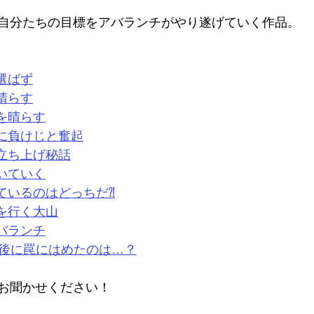
自分たちの目標をアバランチがやり遂げていく作品。
選ばず
晴らす
を晴らす
に負けじと奮起
立ち上げ秘話
いていく
ているのはどっちだ⁈
を行く大山
バランチ
後に罠にはめたのは…？
お聞かせください！