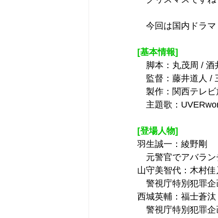
　今回は国内ドラマ
[基本情報]
　脚本：丸茂周 / 酒井
　監督：藤井道人 / 
　製作：関西テレビ
　主題歌：UVERwor
[登場人物]
羽生誠一：綾野剛
　元警官でアバラン
山守美智代：木村佳
　警視庁特別犯罪企
西城英輔：福士蒼汰
　警視庁特別犯罪企