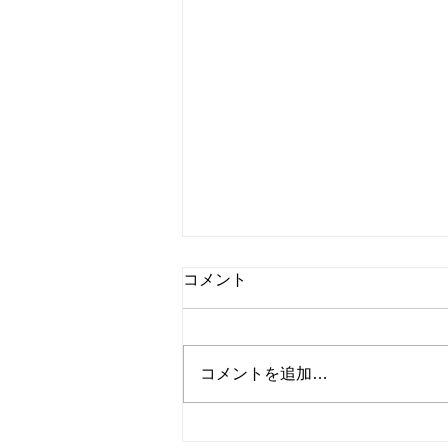
国内ドラマ『ブラックトリッ
コメント
ク〜裁きを操る弁護人〜』第
3話 感想 | 政治と権力と技術
こんにちは、Dancing Shigekoで
す！ 今度はどんな事件？ 今
コメントを追加…
回は国内ドラマ『ブラックトリッ
ク〜裁きを操る弁護人〜』第3話
を紹介します！ [内容] #3 ぬいぐ