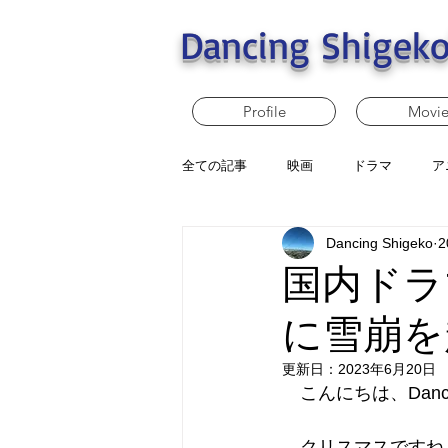
Dancing Shigeko
Profile
Movi
全ての記事
映画
ドラマ
ア
Dancing Shigeko
2
国内ドラ
に雪崩を
更新日：
2023年6月20日
　こんにちは、Dancin
　クリスマスですね