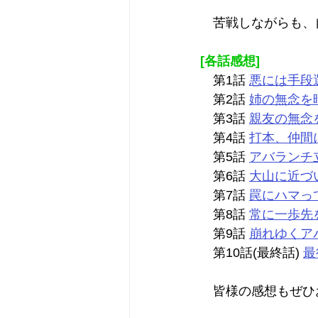
　苦戦しながらも、
[各話感想]
　第1話 
悪には手段
　第2話 
姉の無念を
　第3話 
親友の無念
　第4話 
打本、仲間
　第5話 
アバランチ
　第6話 
大山に近づ
　第7話 
罠にハマっ
　第8話 
常に一歩先
　第9話 
崩れゆくア
　第10話(最終話) 
最
　皆様の感想もぜひ