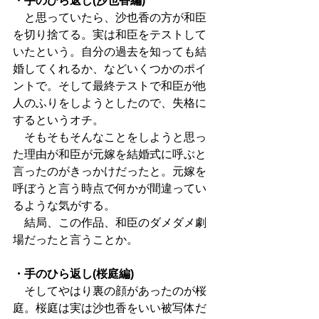
・手のひら返し(沙也香編)
　と思っていたら、沙也香の方が和臣
を切り捨てる。実は和臣をテストして
いたという。自分の過去を知っても結
婚してくれるか、などいくつかのポイ
ントで。そして最終テストで和臣が他
人のふりをしようとしたので、失格に
するというオチ。
　そもそもそんなことをしようと思っ
た理由が和臣が元嫁を結婚式に呼ぶと
言ったのがきっかけだったと。元嫁を
呼ぼうと言う時点で何かが間違ってい
るような気がする。
　結局、この作品、和臣のダメダメ劇
場だったと言うことか。
・手のひら返し(桜庭編)
　そしてやはり裏の顔があったのが桜
庭。桜庭は実は沙也香をいい被写体だ