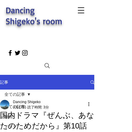
Dancing
Shigeko's room
記事
全ての記事
Dancing Shigeko
全ての記事
3月17日
読了時間: 3分
国内ドラマ『ぜんぶ、あな
映画
たのためだから』第10話
ドラマ