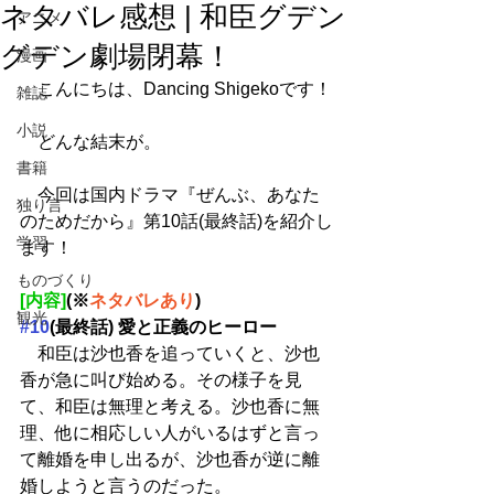
ネタバレ感想 | 和臣グデン
アニメ
グデン劇場閉幕！
漫画
　こんにちは、Dancing Shigekoです！
雑誌
小説
　どんな結末が。
書籍
　今回は国内ドラマ『ぜんぶ、あなた
独り言
のためだから』第10話(最終話)を紹介し
学習
ます！
ものづくり
[内容]
(※
ネタバレあり
)
観光
#10
(最終話) 愛と正義のヒーロー
　和臣は沙也香を追っていくと、沙也
香が急に叫び始める。その様子を見
て、和臣は無理と考える。沙也香に無
理、他に相応しい人がいるはずと言っ
て離婚を申し出るが、沙也香が逆に離
婚しようと言うのだった。