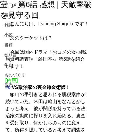
室-』第6話 感想 | 天敵撃破
アニメ
を見守る回
漫画
　こんにちは、Dancing Shigekoです！
雑誌
小説
　次のターゲットは？
書籍
　今回は国内ドラマ『おコメの女-国税
独り言
局資料調査課・雑国室-』第6話を紹介
学習
します！
ものづくり
[内容]
観光
#6
 VS政治家の裏金錬金術師！
　箱山の手引きと思われる脱税案件が
続いていた。米田は箱山をなんとかし
ようと考え、彼が関係を持っている政
治家の動向に探りを入れ始める。裏金
を受け取り、何かしらのものに変え
て、所得を隠していると考えて調査を