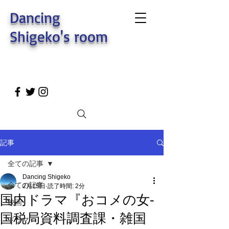
Dancing
Shigeko's room
記事
全ての記事
Dancing Shigeko
全ての記事
2月15日
読了時間: 2分
国内ドラマ『おコメの女-
映画
国税局資料調査課・雑国
ドラマ