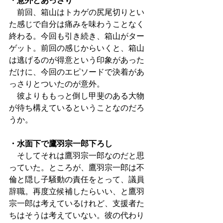
・意外とあっさり
　前回、箱山はトカゲの尻尾切りとい
た感じで自分は痛みを味わうことなく
終わる。今回も引き続き、箱山がター
ゲット。前回の感じからいくと、箱山
は逃げるのが得意という印象があった
だけに、今回のエピソードで決着があ
っさりとついたのが意外。
　彼よりももっと倒し甲斐のある大物
が待ち構えているということなのだろ
うか。
・水面下で鷹羽宗一郎下ろし
　そしてそれは鷹羽宗一郎なのだと思
っていた。ところが、鷹羽宗一郎は不
倫と隠し子騒動の責任をとって、議員
辞職。再度立候補したらいい、と鷹羽
宗一郎は考えているけれど、支援者た
ちはそうは考えていない。彼の代わり