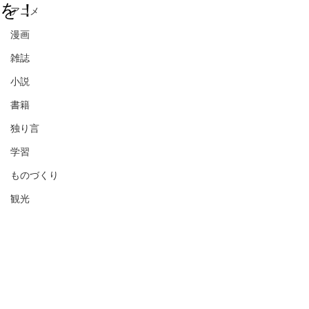
を！
アニメ
漫画
雑誌
小説
書籍
独り言
学習
ものづくり
観光