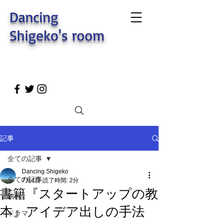
Dancing
Shigeko's room
記事
全ての記事
Dancing Shigeko
全ての記事
7月4日
読了時間: 2分
書籍『スタートアップの教
映画
本』アイデア出しの手法
ドラマ