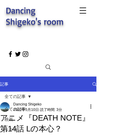
Dancing
Shigeko's room
記事
全ての記事
Dancing Shigeko
全ての記事
2022年5月10日
読了時間: 3分
アニメ『DEATH NOTE』
映画
第14話 Lの本心？
ドラマ