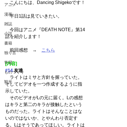
　こんにちは、Dancing Shigekoです！
アニメ
漫画
　平日1話は見ていきたい。
雑誌
　今回はアニメ『DEATH NOTE』第14
小説
話を紹介します！
書籍
　前回感想　→　
こちら
独り言
学習
[内容]
#14
 友達
ものづくり
　ライトはミサと方針を握っていた。
観光
そしてビデオを一つ作成するように指
示していた。
　そのビデオがLの元に届く。Lの感想
はキラと第二のキラが接触したという
ものだった。ライトはそんなことはな
いのではないか、とやんわり否定す
る。Lはそうであってほしい。ライトは