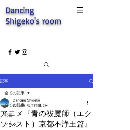
Dancing
Shigeko's room
記事
全ての記事
Dancing Shigeko
全ての記事
3月16日
読了時間: 2分
アニメ『青の祓魔師（エク
映画
ソシスト）京都不浄王篇』
ドラマ