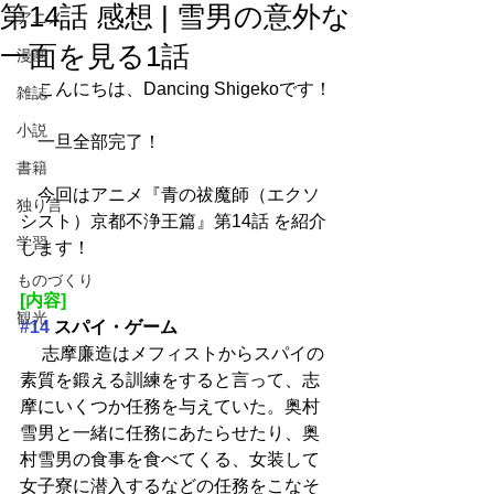
第14話 感想 | 雪男の意外な
アニメ
一面を見る1話
漫画
　こんにちは、Dancing Shigekoです！
雑誌
小説
　一旦全部完了！
書籍
　今回はアニメ『青の祓魔師（エクソ
独り言
シスト）京都不浄王篇』第14話 を紹介
学習
します！
ものづくり
[内容]
観光
#14
 スパイ・ゲーム
 　志摩廉造はメフィストからスパイの
素質を鍛える訓練をすると言って、志
摩にいくつか任務を与えていた。奥村
雪男と一緒に任務にあたらせたり、奥
村雪男の食事を食べてくる、女装して
女子寮に潜入するなどの任務をこなそ