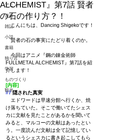
ALCHEMIST』第7話 賢者
アニメ
の石の作り方？！
漫画
　こんにちは、Dancing Shigekoです！
雑誌
小説
　賢者の石の事実にたどり着くのか。
書籍
　今回はアニメ『鋼の錬金術師 
独り言
FULLMETAL ALCHEMIST』第7話を紹
学習
介します！
ものづくり
[内容]
観光
#7
 隠された真実
　エドワードは早速分館へ行くか、焼
け落ちていた。そこで働いてたシェス
カに文献を見たことがあるかを聞いて
みると、マルコーの文献はあったとい
う。一度読んだ文献は全て記憶してい
るというシェスカに書き起こしてもら