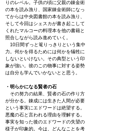
りのレベル。子供の頃に父親の錬金術
の本を読み漁り、国家錬金術師になっ
てからは中央図書館の本を読み漁り、
そして今回はシェスカが書き起こして
くれたマルコーの料理本を他の書籍と
照合しながら読み進めていく。
　10日間ずっと篭りっきりという集中
力。何かを得るためには何かを犠牲に
しないといけない。その典型という印
象が強い。彼のこの物事に対する姿勢
は自分も学んでいかないとと思う。
・明らかになる賢者の石
　その努力の結果、賢者の石の作り方
が分かる。錬成には生きた人間が必要
という事実にエドワードは絶望する。
悪魔の石と言われる理由を理解する。
事実を知った後のエドワードの失望の
様子が印象的。今は、どんなことを考