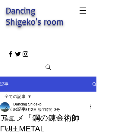
Dancing
Shigeko's room
記事
全ての記事
Dancing Shigeko
全ての記事
2024年3月2日
読了時間: 3分
アニメ『鋼の錬金術師
映画
FULLMETAL
ドラマ