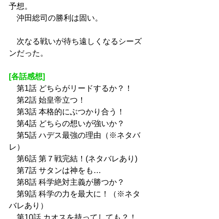
予想。
　沖田総司の勝利は固い。
　次なる戦いが待ち遠しくなるシーズ
ンだった。
[各話感想]
　第1話 
どちらがリードするか？！
　第2話 
始皇帝立つ！
　第3話 
本格的にぶつかり合う！
　第4話 
どちらの想いが強いか？
　第5話 
ハデス最強の理由（※ネタバ
レ）
　第6話 
第７戦完結！(ネタバレあり)
　第7話 
サタンは神をも…
　第8話 
科学絶対主義が勝つか？
　第9話 
科学の力を最大に！（※ネタ
バレあり）
　第10話 
カオスを持ってしても？！