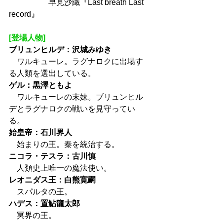
　　　　　早見沙織『Last breath Last 
record』
[登場人物]
ブリュンヒルデ：沢城みゆき
　ワルキューレ。ラグナロクに出場す
る人類を選出している。
ゲル：黒澤ともよ
　ワルキューレの末妹。ブリュンヒル
デとラグナロクの戦いを見守ってい
る。
始皇帝：石川界人
　始まりの王。秦を統治する。
ニコラ・テスラ：古川慎
　人類史上唯一の魔法使い。
レオニダス王：白熊寛嗣
　スパルタの王。
ハデス：置鮎龍太郎
　冥界の王。