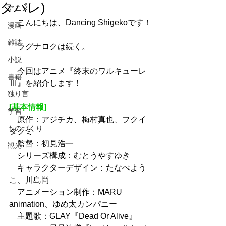
タバレ)
アニメ
　こんにちは、Dancing Shigekoです！
漫画
雑誌
　ラグナロクは続く。
小説
　今回はアニメ『終末のワルキューレ
書籍
Ⅲ』を紹介します！
独り言
[基本情報]
学習
　原作：アジチカ、梅村真也、フクイ
ものづくり
タクミ
　監督：初見浩一
観光
　シリーズ構成：むとうやすゆき
　キャラクターデザイン：たなべよう
こ、川島尚
　アニメーション制作：MARU 
animation、ゆめ太カンパニー
　主題歌：GLAY『Dead Or Alive』