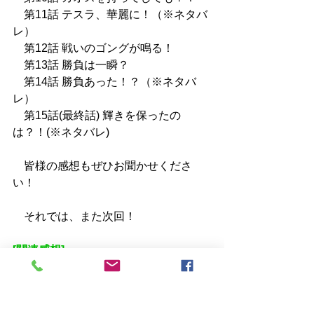
　第11話 
テスラ、華麗に！（※ネタバ
レ）
　第12話 
戦いのゴングが鳴る！
　第13話 
勝負は一瞬？
　第14話 
勝負あった！？（※ネタバ
レ）
　第15話(最終話) 
輝きを保ったの
は？！(※ネタバレ)
　皆様の感想もぜひお聞かせくださ
い！
　それでは、また次回！
[関連感想]
・
アニメまとめ