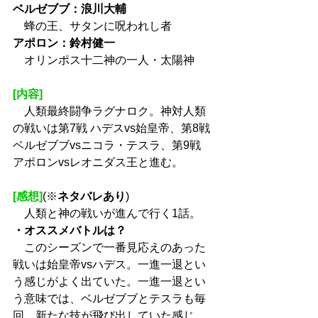
ベルゼブブ：浪川大輔
　蜂の王、サタンに呪われし者
アポロン：鈴村健一
　オリンポス十二神の一人・太陽神
[内容]
　人類最終闘争ラグナロク。神対人類
の戦いは第7戦 ハデスvs始皇帝、第8戦 
ベルゼブブvsニコラ・テスラ、第9戦 
アポロンvsレオニダス王と進む。
[感想]
(※
ネタバレあり
)
　人類と神の戦いが進んで行く1話。
・オススメバトルは？
　このシーズンで一番見応えのあった
戦いは始皇帝vsハデス。一進一退とい
う感じがよく出ていた。一進一退とい
う意味では、ベルゼブブとテスラも毎
回、新たな技が飛び出していた感じ。