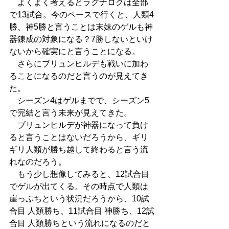
　よくよく考えるとラグナロクは全部
で13試合。今のペースで行くと、人類4
勝、神5勝と言うことは末妹のゲルも神
器錬成の対象になる？7勝しないといけ
ないから確実にと言うことになる。
　さらにブリュンヒルデも戦いに加わ
ることになるのだと言うのが見えてき
た。
　シーズン4はゲルまでで、シーズン5
で完結と言う未来が見えてきた。
　ブリュンヒルデが神器になって負け
ると言うことはないだろうから、ギリ
ギリ人類が勝ち越して終わると言う流
れなのだろう。
　もう少し想像してみると、12試合目
でゲルが出てくる。その時点で人類は
崖っぷちという状況だろうから、10試
合目 人類勝ち、11試合目 神勝ち、12試
合目 人類勝ちという流れになるのだと