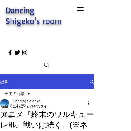
Dancing
Shigeko's room
記事
全ての記事
Dancing Shigeko
全ての記事
1月7日
読了時間: 3分
アニメ『終末のワルキュー
映画
レⅢ』戦いは続く…(※ネ
ドラマ