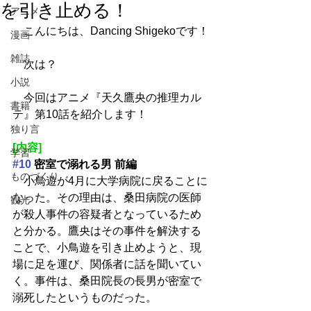
を引き止める！
アニメ
　こんにちは、Dancing Shigekoです！
漫画
雑誌
　次は？
小説
　今回はアニメ『天久鷹央の推理カル
書籍
テ』第10話を紹介します！
独り言
[内容]
学習
#10
 密室で溺れる男 前編
ものづくり
　小鳥遊が4月に大学病院に戻ることに
なった。その理由は、桑田病院の医師
観光
が殺人事件の容疑者となっているため
と分かる。鷹央はその事件を解決する
ことで、小鳥遊を引き止めようと、現
場に足を運び、関係者に話を聞いてい
く。事件は、桑田院長の長男が密室で
溺死したというものだった。