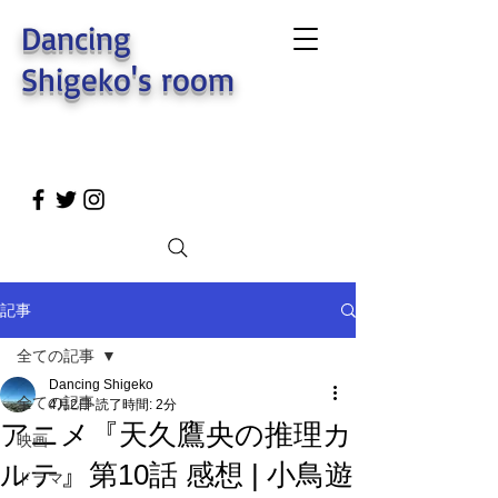
Dancing
Shigeko's room
記事
全ての記事
Dancing Shigeko
全ての記事
4月2日
読了時間: 2分
アニメ『天久鷹央の推理カ
映画
ルテ』第10話 感想 | 小鳥遊
ドラマ