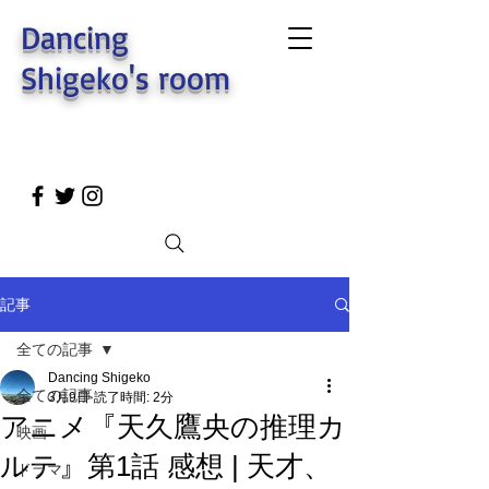
Dancing
Shigeko's room
記事
全ての記事
Dancing Shigeko
全ての記事
3月9日
読了時間: 2分
アニメ『天久鷹央の推理カ
映画
ルテ』第1話 感想 | 天才、
ドラマ