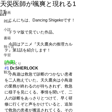
天災医師が颯爽と現れる1
アニメ
話
漫画
　こんにちは、Dancing Shigekoです！
雑誌
小説
　ドラマ版で見ていた作品。
書籍
　今回はアニメ『天久鷹央の推理カル
独り言
テ』第1話を紹介します！
学習
[内容]
ものづくり
#1
 Dr.SHERLOCK
観光
　小鳥遊は救急で診断のつかない患者
を二人抱えていた。天久鷹央は小鳥遊
の業務が終わるのが待ちきれず、救急
に様子を見にくる。事情を聞いて、二
人の診断をあっさりとつけて、早く研
修に行くぞと声をかけていると、追加
で救急の患者が搬送されてくる。その