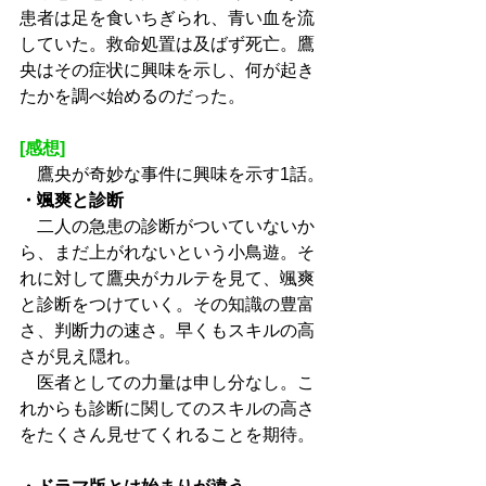
患者は足を食いちぎられ、青い血を流
していた。救命処置は及ばず死亡。鷹
央はその症状に興味を示し、何が起き
たかを調べ始めるのだった。
[感想]
　鷹央が奇妙な事件に興味を示す1話。
・颯爽と診断
　二人の急患の診断がついていないか
ら、まだ上がれないという小鳥遊。そ
れに対して鷹央がカルテを見て、颯爽
と診断をつけていく。その知識の豊富
さ、判断力の速さ。早くもスキルの高
さが見え隠れ。
　医者としての力量は申し分なし。こ
れからも診断に関してのスキルの高さ
をたくさん見せてくれることを期待。