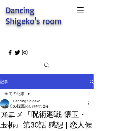
Dancing
Shigeko's room
記事
全ての記事
Dancing Shigeko
全ての記事
5月28日
読了時間: 2分
アニメ『呪術廻戦 懐玉・
映画
玉析』第30話 感想 | 恋人候
ドラマ