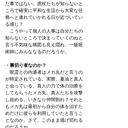
だ事ではない。虎杖たちが知らないと
ころで確実に平和な生活から大変な任
務へと連れていかれる日が近づいてい
る感じ？
　こうやって個人の人事は自分たちの
知らないところで決まっていくのねと
言う不気味な構図も見え隠れ。一級呪
術師にみんななるのだろうか。
・裏切り者なのか？
　呪霊との内通者はメカ丸だと言うの
が特定されている。実際、夏油と真人
と会っている。真人の力で体の治療を
してもらったメカ丸。真人たちを攻撃
し始める。いきなり仲間割れ？それと
もメカ丸は最初から自分の体を治すた
めだけに彼らを利用していたと言うこ
となのか。さて、このまま逃げ切れる
のだろうか。