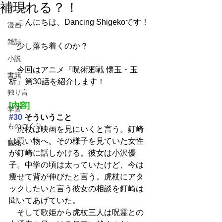
補現れる？！
アニメ
　こんにちは、Dancing Shigekoです！
漫画
雑誌
　少し落ち着くのか？
小説
　今回はアニメ『呪術廻戦 懐玉・玉
書籍
析』第30話を紹介します！
独り言
[内容]
学習
#30
 そういうこと
ものづくり
　虎杖は映画を見にいくと言う。釘崎
は買い物へ。その様子を見ていた女性
観光
が釘崎に話しかける。彼女は小沢優
子。中学の頃は太っていたけど、今は
痩せて背が伸びたと言う。虎杖にアタ
ックしたいと言う彼女の相談を釘崎は
聞いてあげていた。
　そして歌姫から虎杖三人は呪霊との