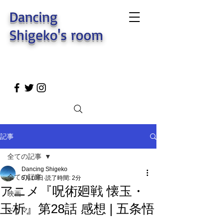
Dancing
Shigeko's room
記事
全ての記事
Dancing Shigeko
全ての記事
5月10日
読了時間: 2分
アニメ『呪術廻戦 懐玉・
映画
玉析』第28話 感想 | 五条悟
ドラマ