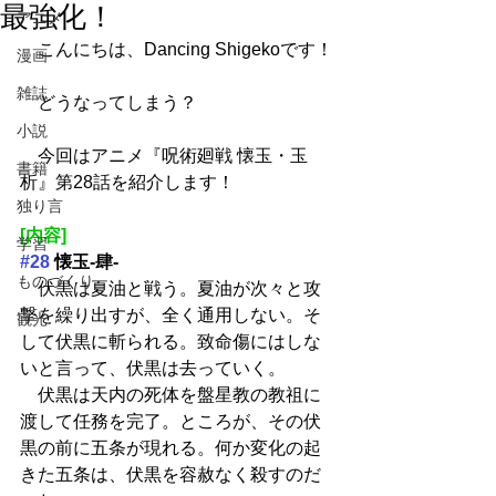
最強化！
アニメ
　こんにちは、Dancing Shigekoです！
漫画
雑誌
　どうなってしまう？
小説
　今回はアニメ『呪術廻戦 懐玉・玉
書籍
析』第28話を紹介します！
独り言
[内容]
学習
#28
 懐玉-肆-
ものづくり
　伏黒は夏油と戦う。夏油が次々と攻
撃を繰り出すが、全く通用しない。そ
観光
して伏黒に斬られる。致命傷にはしな
いと言って、伏黒は去っていく。
　伏黒は天内の死体を盤星教の教祖に
渡して任務を完了。ところが、その伏
黒の前に五条が現れる。何か変化の起
きた五条は、伏黒を容赦なく殺すのだ