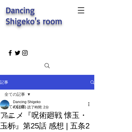
Dancing
Shigeko's room
記事
全ての記事
Dancing Shigeko
全ての記事
4月16日
読了時間: 2分
アニメ『呪術廻戦 懐玉・
映画
玉析』第25話 感想 | 五条2
ドラマ