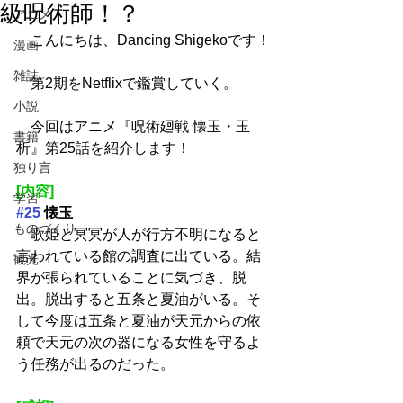
級呪術師！？
アニメ
　こんにちは、Dancing Shigekoです！
漫画
雑誌
　第2期をNetflixで鑑賞していく。
小説
　今回はアニメ『呪術廻戦 懐玉・玉
書籍
析』第25話を紹介します！
独り言
[内容]
学習
#25
 懐玉
ものづくり
　歌姫と冥冥が人が行方不明になると
言われている館の調査に出ている。結
観光
界が張られていることに気づき、脱
出。脱出すると五条と夏油がいる。そ
して今度は五条と夏油が天元からの依
頼で天元の次の器になる女性を守るよ
う任務が出るのだった。