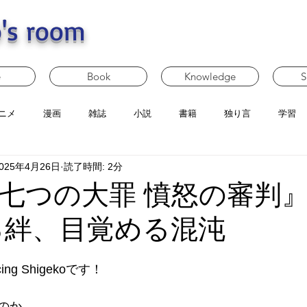
's room
e
Book
Knowledge
S
ニメ
漫画
雑誌
小説
書籍
独り言
学習
025年4月26日
読了時間: 2分
七つの大罪 憤怒の審判』
る絆、目覚める混沌
g Shigekoです！
のか。