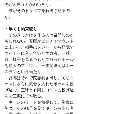
のだと思うとかわいそう。
　誰がそのトラウマを解消させるの
か。
・早くも約束破り
　そのきっかけを作るのは吾郎なのか
もしれない。吾郎がピンチでマウンド
に上がる。相手はメジャーから怪我で
マイナーに入っていた実力者。一球
目、様子を見るつもりで放ったボール
を特大のファウル。一歩間違えばホー
ムランという当たり。
　吾郎はそれで闘志剥き出し。同じコ
ースにさらに気合を入れたボールを投
げ込む。三球とも同じコースに投げ込
んで三振に打ち取る。
　キーンのリードを無視して、勝負に
勝つ。その様子を見てキーンも少し考