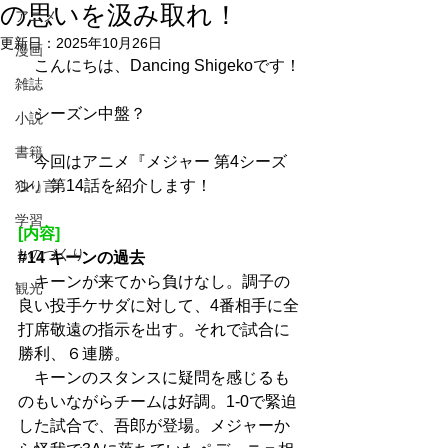
の思いを汲み取れ！
アニメ
更新日：
2025年10月26日
漫画
　こんにちは、Dancing Shigekoです！
雑誌
　シーズン中盤？
小説
書籍
　今回はアニメ『メジャー 第4シーズ
ン』第14話を紹介します！
独り言
学習
[内容]
ものづくり
#14
 キーンの過去
　キーンが来てから負けなし。調子の
観光
良い投手ケサダに対して、4番相手に全
打席敬遠の指示を出す。それで試合に
勝利、６連勝。
　キーンのスタンスに疑問を感じるも
のもいながらチームは好調。1-0で緊迫
した試合で、吾郎が登場。メジャーか