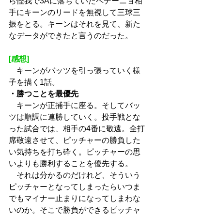
ら怪我で3Aに落ちていたペデーニョ相
手にキーンのリードを無視して三球三
振をとる。キーンはそれを見て、新た
なデータができたと言うのだった。
[感想]
　キーンがバッツを引っ張っていく様
子を描く1話。
・勝つことを最優先
　キーンが正捕手に座る。そしてバッ
ツは順調に連勝していく。投手戦とな
った試合では、相手の4番に敬遠。全打
席敬遠させて、ピッチャーの勝負した
い気持ちを打ち砕く。ピッチャーの思
いよりも勝利することを優先する。
　それは分かるのだけれど、そういう
ピッチャーとなってしまったらいつま
でもマイナー止まりになってしまわな
いのか。そこで勝負ができるピッチャ