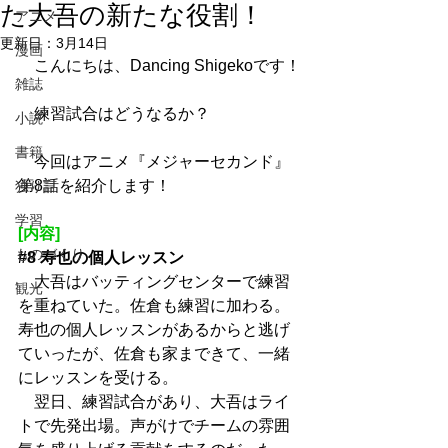
た大吾の新たな役割！
アニメ
更新日：
3月14日
漫画
　こんにちは、Dancing Shigekoです！
雑誌
　練習試合はどうなるか？
小説
書籍
　今回はアニメ『メジャーセカンド』
第8話を紹介します！
独り言
学習
[内容]
ものづくり
#8
 寿也の個人レッスン
　大吾はバッティングセンターで練習
観光
を重ねていた。佐倉も練習に加わる。
寿也の個人レッスンがあるからと逃げ
ていったが、佐倉も家まできて、一緒
にレッスンを受ける。
　翌日、練習試合があり、大吾はライ
トで先発出場。声がけでチームの雰囲