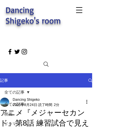
Dancing
Shigeko's room
記事
全ての記事
Dancing Shigeko
全ての記事
2025年8月24日
読了時間: 2分
アニメ『メジャーセカン
映画
ド』第8話 練習試合で見え
ドラマ