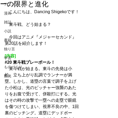
ーの限界と進化
アニメ
　こんにちは、Dancing Shigekoです！
漫画
雑誌
　東斗戦、どう始まる？
小説
　今回はアニメ『メジャーセカンド』
書籍
第20話を紹介します！
独り言
[内容]
学習
#20
 東斗戦プレーボール！
ものづくり
　東斗戦が始まる。東斗の先発は小
松。立ち上がり乱調でランナーが満
観光
塁。しかし、道塁の言葉で調子を上げ
た小松は、光のピッチャー強襲のあた
りをお腹で受けて、併殺打にする。光
はその時の攻撃で一塁への走塁で眼鏡
を傷つけてしまい、視界不良の中、1回
裏のピッチング。道塁にデッドボー