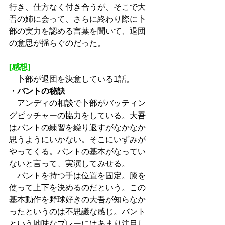
行き、仕方なく付き合うが、そこで大
吾の姉に会って、さらに終わり際に卜
部の実力を認める言葉を聞いて、退団
の意思が揺らぐのだった。
[感想]
　卜部が退団を決意している1話。
・バントの秘訣
　アンディの相談で卜部がバッティン
グピッチャーの協力をしている。大吾
はバントの練習を繰り返すがなかなか
思うようにいかない。そこにいずみが
やってくる。バントの基本がなってい
ないと言って、実演してみせる。
　バントを持つ手は位置を固定。膝を
使って上下を決めるのだという。この
基本動作を野球好きの大吾が知らなか
ったというのは不思議な感じ。バント
という地味なプレーにはあまり注目し