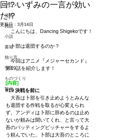
回!? いずみの一言が効い
アニメ
た!?
漫画
更新日：
3月14日
雑誌
　こんにちは、Dancing Shigekoです！
小説
　卜部は退団するのか？
書籍
独り言
　今回はアニメ『メジャーセカンド』
学習
第19話を紹介します！
ものづくり
[内容]
観光
#19
 決戦を前に
　大吾は卜部を引き止めようとみんな
も退団する作戦を取るが心変えられ
ず。アンディは卜部に辞めるのは止め
ないが頼みは聞いてくれ、と言って大
吾のバッティングピッチャーをするよ
う頼んでいた。卜部は大吾のところに