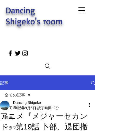
Dancing
Shigeko's room
記事
全ての記事
Dancing Shigeko
全ての記事
2025年9月6日
読了時間: 2分
アニメ『メジャーセカン
映画
ド』第19話 卜部、退団撤
ドラマ