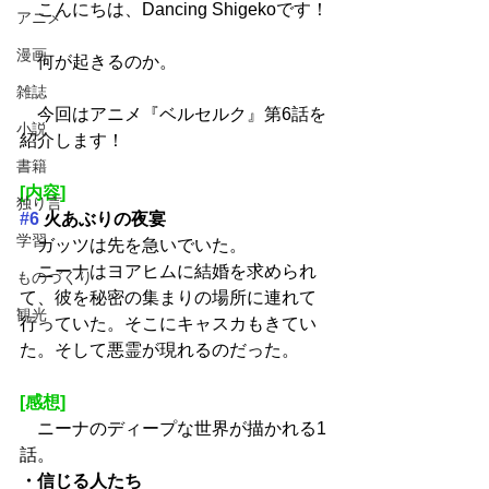
　こんにちは、Dancing Shigekoです！
アニメ
漫画
　何が起きるのか。
雑誌
　今回はアニメ『ベルセルク』第6話を
小説
紹介します！
書籍
[内容]
独り言
#6
 火あぶりの夜宴
学習
　ガッツは先を急いでいた。
　ニーナはヨアヒムに結婚を求められ
ものづくり
て、彼を秘密の集まりの場所に連れて
観光
行っていた。そこにキャスカもきてい
た。そして悪霊が現れるのだった。
[感想]
　ニーナのディープな世界が描かれる1
話。
・信じる人たち