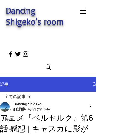
Dancing
Shigeko's room
記事
全ての記事
Dancing Shigeko
全ての記事
4月19日
読了時間: 2分
アニメ『ベルセルク』第6
映画
話 感想 | キャスカに影が
ドラマ