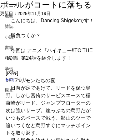
ボールがコートに落ちる
アニメ
更新日：
2025年11月19日
漫画
　こんにちは、Dancing Shigekoです！
雑誌
　勝負つくか？
小説
書籍
　今回は アニメ『ハイキュー!!TO THE 
TOP』第24話を紹介します！
独り言
学習
[内容]
ものづくり
#24
 バケモンたちの宴
　日向が足であげて、リードを保つ烏
観光
野。しかし宮侑のサービスエースで稲
荷崎がリード。ジャンプフローターの
次は強いサーブ。崖っぷちの烏野だが
いつものペースで戦う。影山のツーで
追いつくなど烏野すぐにマッチポイン
トを取り返す。