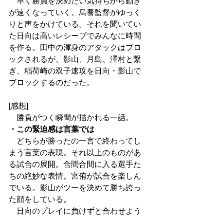
　早く勝負を決めたい気持ちから動き
が速くなっていく。烏養監督がゆっく
りと声をかけている。それを聞いてい
た日向は高いレシーブでみんなに時間
を作る。田中の渾身のアタックはブロ
ックされるが、影山、月島、澤村と繋
ぎ、稲荷崎の双子速攻を日向・影山で
ブロックするのだった。
[感想]
　勝負がつく瞬間が描かれる一話。
・この緊迫感は言葉では
　どちらが勝ったの一言で終わってし
まう言葉の表現。それ以上のものがあ
る試合の展開。合間合間に入る選手た
ちの絶妙な表情。宮侑が試合を楽しん
でいる。影山がツーを決めて勝ち誇っ
た顔をしている。
　日向のプレイに負けずと合わせよう