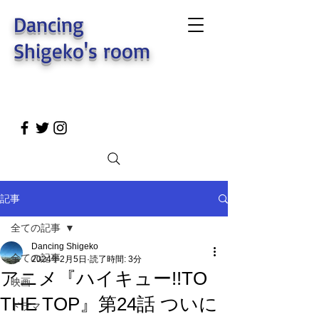
Dancing
Shigeko's room
記事
全ての記事
Dancing Shigeko
全ての記事
2024年2月5日
読了時間: 3分
アニメ『ハイキュー!!TO
映画
THE TOP』第24話 ついに
ドラマ