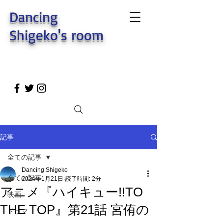
Dancing
Shigeko's room
記事
全ての記事
Dancing Shigeko
全ての記事
2024年1月21日
読了時間: 2分
アニメ『ハイキュー!!TO
映画
THE TOP』第21話 宮侑の
ドラマ