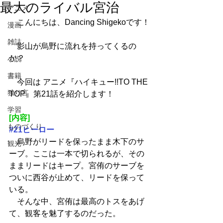
最大のライバル宮治
アニメ
　こんにちは、Dancing Shigekoです！
漫画
雑誌
　影山が烏野に流れを持ってくるの
か？
小説
書籍
　今回は アニメ『ハイキュー!!TO THE 
独り言
TOP』第21話を紹介します！
学習
[内容]
ものづくり
#21ヒーロー
　烏野がリードを保ったまま木下のサ
観光
ーブ。ここは一本で切られるが、その
ままリードはキープ。宮侑のサーブを
ついに西谷が止めて、リードを保って
いる。
　そんな中、宮侑は最高のトスをあげ
て、観客を魅了するのだった。