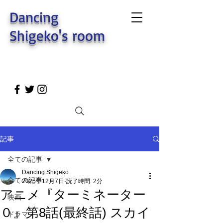
Dancing
Shigeko's room
記事
全ての記事
Dancing Shigeko
全ての記事
2025年12月7日
読了時間: 2分
アニメ『ターミネーター
映画
０』第8話(最終話) スカイ
ドラマ