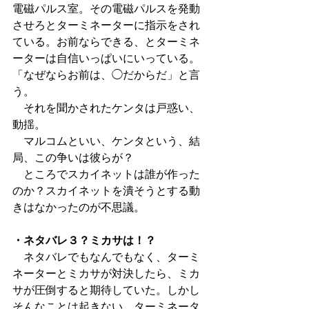
電磁パルス室。その電磁パルスを発動
させろとターミネーターに指示をされ
ている。お前ならできる、とターミネ
ーターは自信いっぱいにいっている。
「なぜならお前は、◯だからだ」と言
う。
　それを聞かされたケンタは戸惑い、
動揺。
　マルコムといい、ケンタという、結
局、この争いは彼らが？
　ところでスカイネットは誰が作った
のか？スカイネットを潰そうとする動
きはなかったのが不思議。
・ネタバレ３？ミカサは！？
　ネタバレでもなんでもなく、ターミ
ネーターとミカサが対決したら、ミカ
サが圧倒すると期待していた。しかし
そんなことは起きない。ターミネータ