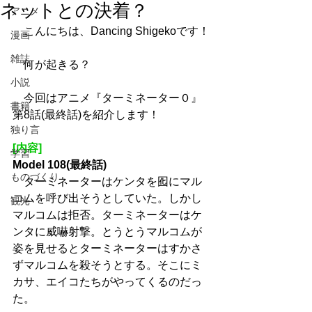
ネットとの決着？
アニメ
　こんにちは、Dancing Shigekoです！
漫画
雑誌
　何が起きる？
小説
　今回はアニメ『ターミネーター０』
書籍
第8話(最終話)を紹介します！
独り言
[内容]
学習
Model 108(最終話)
ものづくり
　ターミネーターはケンタを囮にマル
コムを呼び出そうとしていた。しかし
観光
マルコムは拒否。ターミネーターはケ
ンタに威嚇射撃。とうとうマルコムが
姿を見せるとターミネーターはすかさ
ずマルコムを殺そうとする。そこにミ
カサ、エイコたちがやってくるのだっ
た。