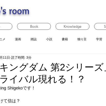
's room
e
Book
Knowledge
S
ニメ
漫画
雑誌
小説
書籍
独り言
学習
4月11日
読了時間: 3分
キングダム 第2シリーズ
| ライバル現れる！？
g Shigekoです！
けて信は？