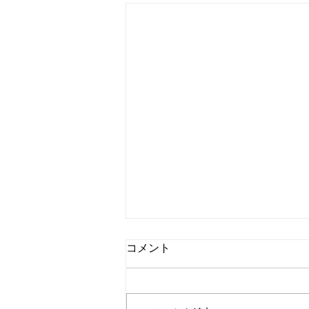
アニメ『キングダム 第2シリ
コメント
ーズ』第3話 感想 | 信、李牧
に宣言！
こんにちは、Dancing Shigekoで
す！ 同盟でどう変わっていく