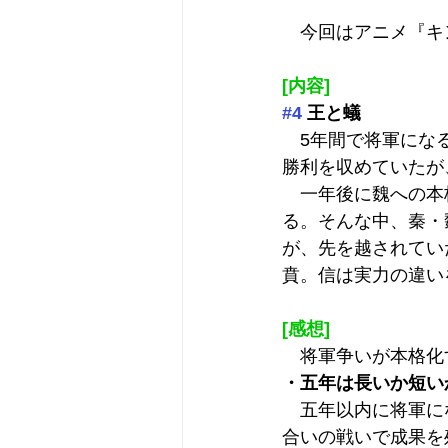
　今回はアニメ『キ
[内容]
#4
 王と蟻
　5年間で将軍にな
勝利を収めていたが
　一年後に魏への本
る。そんな中、秦・
が、先を越されてい
賁。信は実力の違い
[感想]
　将軍争いが本格化
・五年は長いか短い
　五年以内に将軍に
合いの戦いで成果を