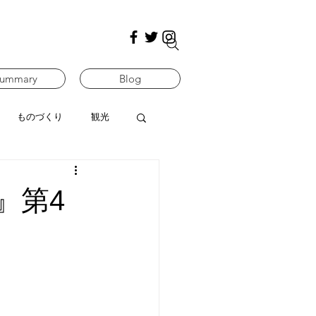
ummary
Blog
ものづくり
観光
』第4