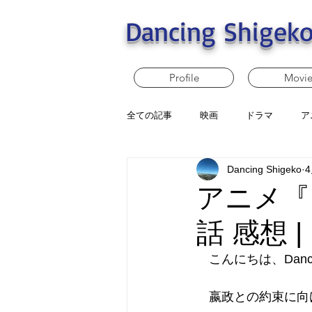
Dancing Shigeko
Profile
Movi
全ての記事
映画
ドラマ
ア
Dancing Shigeko
アニメ『
話 感想 
　こんにちは、Dancin
　嬴政との約束に向