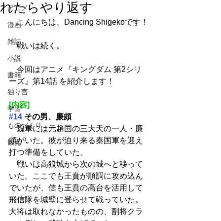
れたらやり返す
アニメ
　こんにちは、Dancing Shigekoです！
漫画
雑誌
　戦いは続く。
小説
　今回はアニメ『キングダム 第2シリ
書籍
ーズ』第14話 を紹介します！
独り言
[内容]
学習
#14
 その男、廉頗
ものづくり
　魏軍には元趙国の三大天の一人・廉
頗がいた。彼が迫り来る秦国軍を迎え
観光
打つ準備をしていた。
　戦いは高狼城から次の城へと移って
いた。ここでも王賁が順調に攻め込ん
でいたが、信も王賁の高台を活用して
飛信隊を城壁に登らせて戦っていた。
大将は取れなかったものの、副将クラ