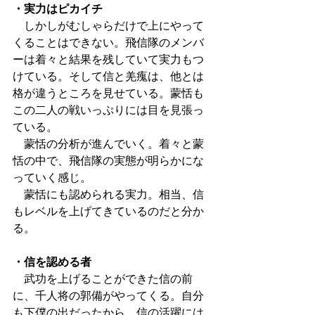
・実力はピカイチ
　しかしがむしゃらだけで上にやって
くることはできない。飛信隊のメンバ
ーは着々と結果を残していて実力もつ
けている。そして信と羌瘣は、他とは
格が違うところを見せている。蒙恬も
この二人の戦いっぷりには目を見張っ
ている。
　蒙恬の分析が進んでいく。着々と蒙
恬の中で、飛信隊の実態が明らかにな
っていく感じ。
　蒙恬にも認められる実力。相当、信
もレベルを上げてきているのだと分か
る。
・信を認める者
　武功を上げることができた信の前
に、千人将の郭備がやってくる。自分
も下僕の出だったから、信の活躍には