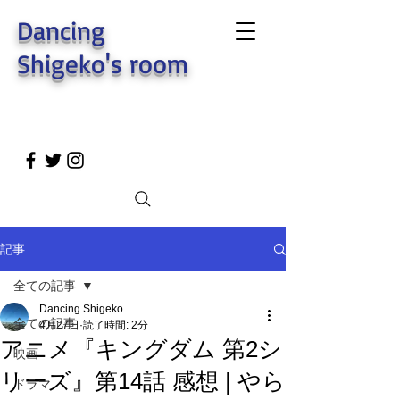
Dancing
Shigeko's room
記事
全ての記事
Dancing Shigeko
全ての記事
4月27日
読了時間: 2分
アニメ『キングダム 第2シ
映画
リーズ』第14話 感想 | やら
ドラマ