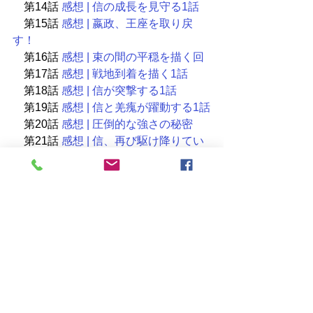
　第14話
 感想 | 信の成長を見守る1話
　第15話
 感想 | 嬴政、王座を取り戻
す！
　第16話
 感想 | 束の間の平穏を描く回
　第17話
 感想 | 戦地到着を描く1話
　第18話
 感想 | 信が突撃する1話
　第19話
 感想 | 信と羌瘣が躍動する1話
　第20話
 感想 | 圧倒的な強さの秘密
　第21話
 感想 | 信、再び駆け降りてい
く1話
　第22話
 感想 | 初陣勝利を描く1話
　第23話
 感想 | 暗殺者集団を知る1話
　第24話
 感想 | 王騎に弟子入りを描く1
話
　第25話
 感想 | 王騎前線に復帰する1話
　第26話
 感想 | 因縁に決着をつけよう
とする1話
　第27話
 感想 | 信進撃を見せる1話
　第28話
 感想 | 特攻隊長結果を残す1話