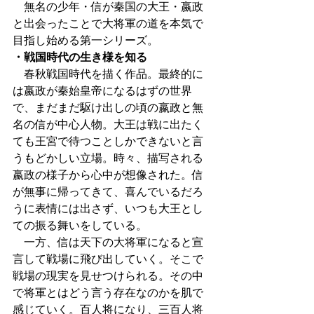
　無名の少年・信が秦国の大王・嬴政
と出会ったことで大将軍の道を本気で
目指し始める第一シリーズ。
・戦国時代の生き様を知る
　春秋戦国時代を描く作品。最終的に
は嬴政が秦始皇帝になるはずの世界
で、まだまだ駆け出しの頃の嬴政と無
名の信が中心人物。大王は戦に出たく
ても王宮で待つことしかできないと言
うもどかしい立場。時々、描写される
嬴政の様子から心中が想像された。信
が無事に帰ってきて、喜んでいるだろ
うに表情には出さず、いつも大王とし
ての振る舞いをしている。
　一方、信は天下の大将軍になると宣
言して戦場に飛び出していく。そこで
戦場の現実を見せつけられる。その中
で将軍とはどう言う存在なのかを肌で
感じていく。百人将になり、三百人将