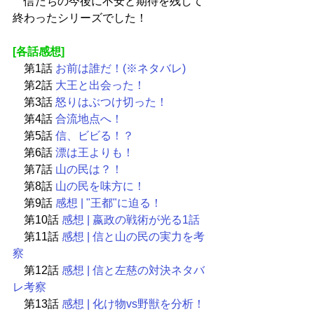
　信たちの今後に不安と期待を残して
終わったシリーズでした！
[各話感想]
　第1話
 お前は誰だ！(※ネタバレ)
　第2話
 大王と出会った！
　第3話
 怒りはぶつけ切った！
　第4話
 合流地点へ！
　第5話
 信、ビビる！？
　第6話
 漂は王よりも！
　第7話
 山の民は？！
　第8話
 山の民を味方に！
　第9話
 感想 | "王都"に迫る！
　第10話
 感想 | 嬴政の戦術が光る1話
　第11話
 感想 | 信と山の民の実力を考
察
　第12話
 感想 | 信と左慈の対決ネタバ
レ考察
　第13話
 感想 | 化け物vs野獣を分析！