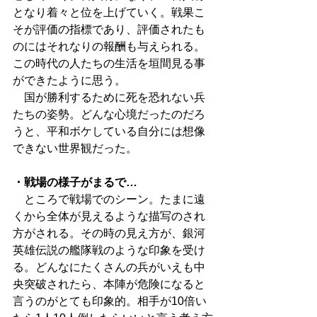
となり着々と位を上げていく。戦果こ
そが評価の指標であり、評価されたも
のにはそれなりの報酬も与えられる。
この時代の人たちの生活を垣間見る事
ができたように思う。
　国が勝利するために死を恐れない兵
たちの姿勢。どんな心境だったのだろ
うと、平和ボケしている自分には想像
できない世界観だった。
・戦場の様子がまるで…
　ところで戦場でのシーン。たまに遠
くから全体が見えるような描写のされ
方がされる。その時の見え方が、銀河
英雄伝説の艦隊戦のような印象を受け
る。どんなにたくさんの兵がいえも中
央突破されたら、本陣が危険になると
言うのがとても印象的。相手が10倍い