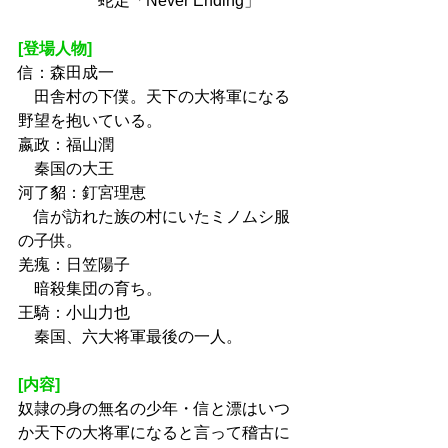
　　　　　蛇足「Never Ending」
[登場人物]
信：森田成一
　田舎村の下僕。天下の大将軍になる
野望を抱いている。
嬴政：福山潤
　秦国の大王
河了貂：釘宮理恵
　信が訪れた族の村にいたミノムシ服
の子供。
羌瘣：日笠陽子
　暗殺集団の育ち。
王騎：小山力也
　秦国、六大将軍最後の一人。
[内容]
奴隷の身の無名の少年・信と漂はいつ
か天下の大将軍になると言って稽古に