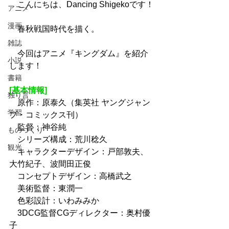
　こんにちは、Dancing Shigekoです！
アニメ
漫画
　春秋戦国時代を描く。
雑誌
　今回はアニメ『キングダム』を紹介
小説
します！
書籍
[基本情報]
独り言
　原作：原泰久（集英社 ヤングジャン
学習
プ・コミックス刊）
　監督：神谷純
ものづくり
　シリーズ構成：荒川稔久
観光
　キャラクターデザイン：戸部敦夫、
大竹紀子、波間田正俊
　コンセプトデザイン：高橋武之
　美術監督：東潤一
　色彩設計：いわみみか
　3DCG監督CGディレクター：奥村優
子