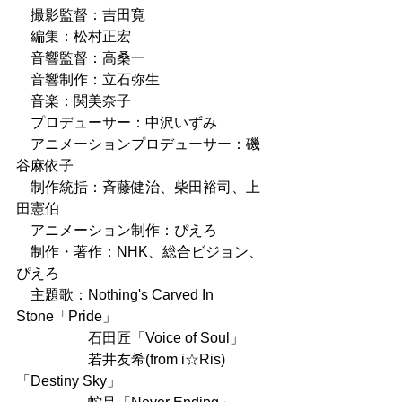
　撮影監督：吉田寛
　編集：松村正宏
　音響監督：高桑一
　音響制作：立石弥生
　音楽：関美奈子
　プロデューサー：中沢いずみ
　アニメーションプロデューサー：磯
谷麻依子
　制作統括：斉藤健治、柴田裕司、上
田憲伯
　アニメーション制作：ぴえろ
　制作・著作：NHK、総合ビジョン、
ぴえろ
　主題歌：Nothing's Carved In 
Stone「Pride」
　　　　　石田匠「Voice of Soul」
　　　　　若井友希(from i☆Ris)
「Destiny Sky」