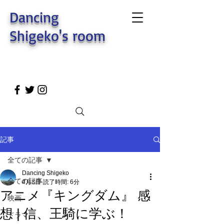
Dancing
Shigeko's room
記事
全ての記事
Dancing Shigeko
全ての記事
4月3日
読了時間: 6分
アニメ『キングダム』 感
映画
想 | 信、王騎に学ぶ！
ドラマ