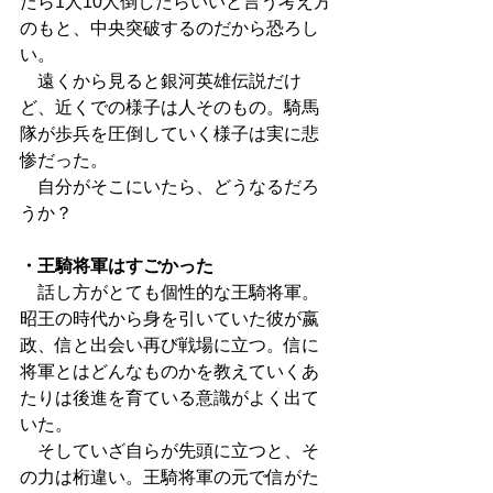
たら1人10人倒したらいいと言う考え方
のもと、中央突破するのだから恐ろし
い。
　遠くから見ると銀河英雄伝説だけ
ど、近くでの様子は人そのもの。騎馬
隊が歩兵を圧倒していく様子は実に悲
惨だった。
　自分がそこにいたら、どうなるだろ
うか？
・王騎将軍はすごかった
　話し方がとても個性的な王騎将軍。
昭王の時代から身を引いていた彼が嬴
政、信と出会い再び戦場に立つ。信に
将軍とはどんなものかを教えていくあ
たりは後進を育ている意識がよく出て
いた。
　そしていざ自らが先頭に立つと、そ
の力は桁違い。王騎将軍の元で信がた