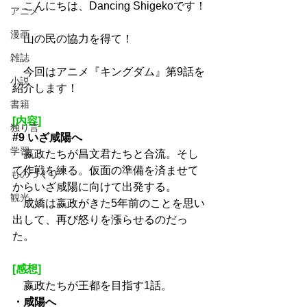
　こんにちは、Dancing Shigekoです！
アニメ
漫画
　山の民の協力を得て！
雑誌
　今回はアニメ『キングダム』第9話を
小説
紹介します！
書籍
[内容]
独り言
#9
 いざ咸陽へ
学習
　嬴政たちが昌文君たちと合流。そし
て作戦を練る。仮面の準備を済ませて
ものづくり
からいざ咸陽に向けて出発する。
観光
　成嬌は嬴政がきた5年前のことを思い
出して、再び怒りを漲らせるのだっ
た。
[感想]
　嬴政たちが王都を目指す1話。
・咸陽へ