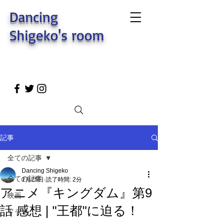
Dancing
Shigeko's room
記事
全ての記事
Dancing Shigeko
全ての記事
1月25日
読了時間: 2分
アニメ『キングダム』第9
映画
話 感想 | "王都"に迫る！
ドラマ