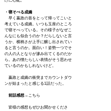
けに心配。
・寝そべる成嬌
　早く嬴政の首をとって帰ってこいと
考えている成嬌。いつも玉座のところ
で寝そべっている。その様子がなぜこ
んなにも似合うのか？だらしないと言
うか、横柄さが上手に醸し出されてい
ると言うのか。面白い！姿勢一つでそ
の人の人となりが滲み出てくるのだか
ら。あの憎たらしい表情がそう思わせ
ているのかもしれないけど。
　嬴政と成嬌の衝突までカウントダウ
ンが始まったと感じる1話だった。
前話感想
→
こちら
　皆様の感想もぜひお聞かせくださ