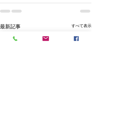
すべて表示
最新記事
アニメ『キングダム』第8
アニメまとめ