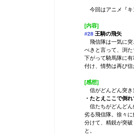
　今回はアニメ『キ
[内容]
#28
 王騎の飛矢
　飛信隊は一気に突
べきと言って、渕た
下がって騎馬隊に有
付け、情勢は再び信
[感想]
　信がどんどん突き
・たとえここで倒れ
　信たちがどんどん
劣る飛信隊。徐々に
分けて、精鋭が突破
と。