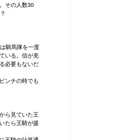
。その人数30
は？
将は騎馬隊を一度
ている。信が羌
る必要もないだ
ピンチの時でも
から見ていた王
いたら王騎が援