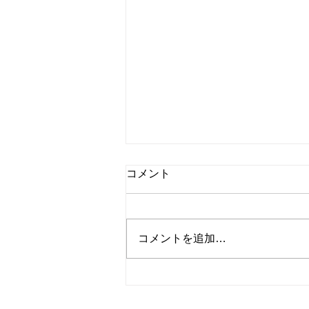
アニメ『キングダム』第27話
コメント
感想 | 信進撃を見せる1話
こんにちは、Dancing Shigekoで
す！ 信がどう動くか。 今回
コメントを追加…
はアニメ『キングダム』第27話
を紹介します！ [内容] #27 飛信隊
誕生 王騎は戦況を見守ってい
た。信に状況を説明し、信に考え