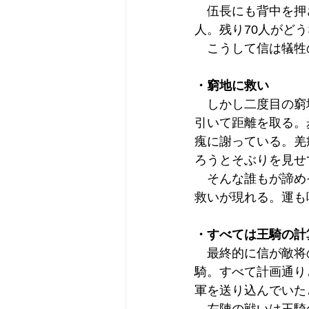
　伍長にも背中を押
人。残り70人がど
　こうして信は犠牲
・窮地に救い
　しかし二度目の窮
引いて距離を取る。
瘣に謝っている。羌
ろうとそぶりを見せ
　そんな誰もが諦め
救いが現れる。運も
・すべては王騎の計
　最終的に信が敵将
騎。すべて計画通り
軍を送り込んでいた