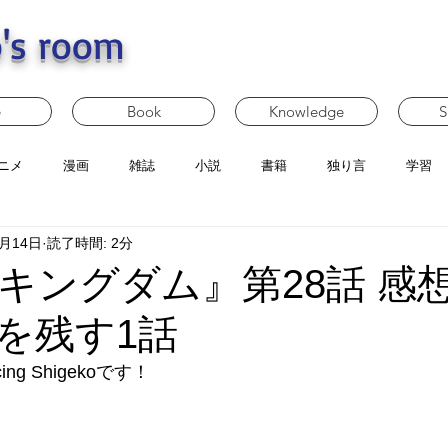
's room
e
Book
Knowledge
S
ニメ
漫画
雑誌
小説
書籍
独り言
学習
3月14日
読了時間: 2分
キングダム』第28話 感想 
を残す1話
g Shigekoです！