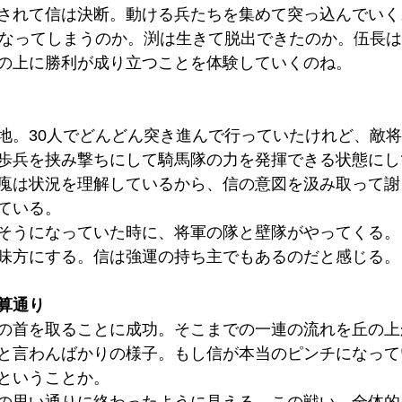
されて信は決断。動ける兵たちを集めて突っ込んでいく
うなってしまうのか。渕は生きて脱出できたのか。伍長
の上に勝利が成り立つことを体験していくのね。
地。30人でどんどん突き進んで行っていたけれど、敵
歩兵を挟み撃ちにして騎馬隊の力を発揮できる状態にし
瘣は状況を理解しているから、信の意図を汲み取って謝
ている。
そうになっていた時に、将軍の隊と壁隊がやってくる。
味方にする。信は強運の持ち主でもあるのだと感じる。
算通り
の首を取ることに成功。そこまでの一連の流れを丘の上
と言わんばかりの様子。もし信が本当のピンチになって
ということか。