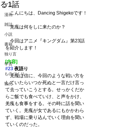
る1話
アニメ
　こんにちは、Dancing Shigekoです！
漫画
雑誌
　羌瘣は何をしに来たのか？
小説
　今回はアニメ『キングダム』第23話
書籍
を紹介します！
独り言
[内容]
学習
#23
 夜語り
ものづくり
　羌瘣は信に、今回のような戦い方を
していたらいつか死ぬと一言だけ言っ
観光
て去っていこうとする。せっかくだか
らご飯でも食べていけ、と声をかけ、
羌瘣も食事をする。その時に話を聞い
ていく。羌瘣が女であるにもかかわら
ず、戦場に乗り込んでいく理由を聞い
ていくのだった。