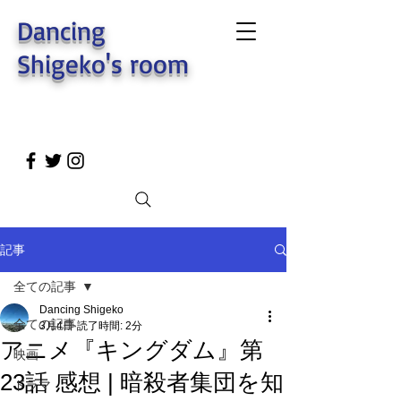
Dancing
Shigeko's room
記事
全ての記事
Dancing Shigeko
全ての記事
3月4日
読了時間: 2分
アニメ『キングダム』第
映画
23話 感想 | 暗殺者集団を知
ドラマ