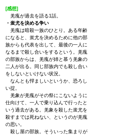
[感想]
　羌瘣が過去を語る1話。
・蚩尤を決める争い
　羌瘣は暗殺一族のひとり。ある年齢
になると、蚩尤を決めるために他の部
族からも代表を出して、最後の一人に
なるまで殺し合いをするという。羌瘣
の部族からは、羌瘣が姉と慕う羌象の
二人が出る。同じ部族内でも殺し合い
をしないといけない状況。
　なんとも悍ましいというか、恐ろし
い掟。
　羌象が羌瘣がその祭にこないように
仕向けて、一人で乗り込んで行ったと
いう過去がある。羌象を殺した蚩尤を
殺すまでは死ねない、というのが羌瘣
の思い。
　殺し屋の部族。そういった集まりが