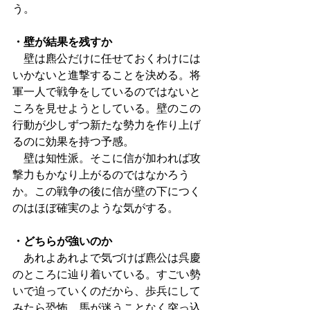
う。
・壁が結果を残すか
　壁は麃公だけに任せておくわけには
いかないと進撃することを決める。将
軍一人で戦争をしているのではないと
ころを見せようとしている。壁のこの
行動が少しずつ新たな勢力を作り上げ
るのに効果を持つ予感。
　壁は知性派。そこに信が加われば攻
撃力もかなり上がるのではなかろう
か。この戦争の後に信が壁の下につく
のはほぼ確実のような気がする。
・どちらが強いのか
　あれよあれよで気づけば麃公は呉慶
のところに辿り着いている。すごい勢
いで迫っていくのだから、歩兵にして
みたら恐怖。馬が迷うことなく突っ込