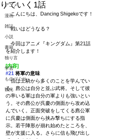
りていく1話
アニメ
　​こんにちは、Dancing Shigekoです！
漫画
雑誌
　戦いはどうなる？
小説
　今回はアニメ『キングダム』第21話
書籍
を紹介します！
独り言
[内容]
学習
#21
 将軍の意味
ものづくり
　信は王騎から多くのことを学んでい
る。麃公は自分と並ぶ武将。そして彼
観光
の率いる軍は自分の軍よりも強いとい
う。その麃公が呉慶の側面から攻め込
んでいく。正面突破をしてくる麃公軍
に呉慶は側面から挟み撃ちにする指
示。若干陣形が崩れ始めたところを、
壁が支援に入る。さらに信も飛び出し