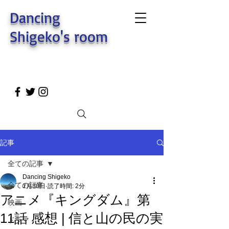
Dancing
Shigeko's room
記事
全ての記事
Dancing Shigeko
全ての記事
1月30日
読了時間: 2分
アニメ『キングダム』第
映画
11話 感想 | 信と山の民の実
ドラマ