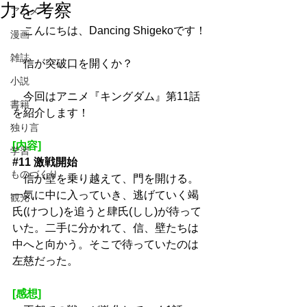
力を考察
アニメ
　こんにちは、Dancing Shigekoです！
漫画
雑誌
　信が突破口を開くか？
小説
　今回はアニメ『キングダム』第11話
書籍
を紹介します！
独り言
[内容]
学習
#11
 激戦開始
ものづくり
　信が壁を乗り越えて、門を開ける。
一気に中に入っていき、逃げていく竭
観光
氏(けつし)を追うと肆氏(しし)が待って
いた。二手に分かれて、信、壁たちは
中へと向かう。そこで待っていたのは
左慈だった。
[感想]