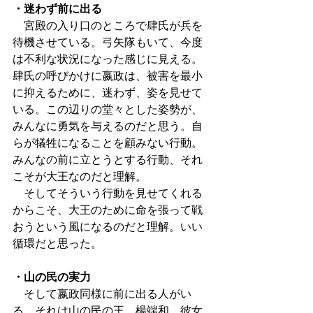
・迷わず前に出る
　宮殿の入り口のところで肆氏が兵を
待機させている。弓矢隊もいて、今度
は不利な状況になった感じに見える。
肆氏の呼びかけに嬴政は、被害を最小
に抑えるために、迷わず、姿を見せて
いる。この辺りの堂々とした姿勢が、
みんなに勇気を与えるのだと思う。自
らが犠牲になることを顧みない行動。
みんなの前に立とうとする行動、それ
こそが大王なのだと理解。
　そしてそういう行動を見せてくれる
からこそ、大王のために命を張って戦
おうという風になるのだと理解。いい
循環だと思った。
・山の民の実力
　そして嬴政同様に前に出る人がい
る。それは山の民の王、楊端和。彼女