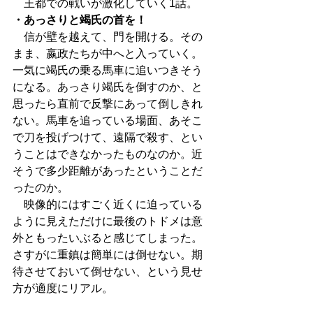
　王都での戦いが激化していく1話。
・あっさりと竭氏の首を！
　信が壁を越えて、門を開ける。その
まま、嬴政たちが中へと入っていく。
一気に竭氏の乗る馬車に追いつきそう
になる。あっさり竭氏を倒すのか、と
思ったら直前で反撃にあって倒しきれ
ない。馬車を追っている場面、あそこ
で刀を投げつけて、遠隔で殺す、とい
うことはできなかったものなのか。近
そうで多少距離があったということだ
ったのか。
　映像的にはすごく近くに迫っている
ように見えただけに最後のトドメは意
外ともったいぶると感じてしまった。
さすがに重鎮は簡単には倒せない。期
待させておいて倒せない、という見せ
方が適度にリアル。