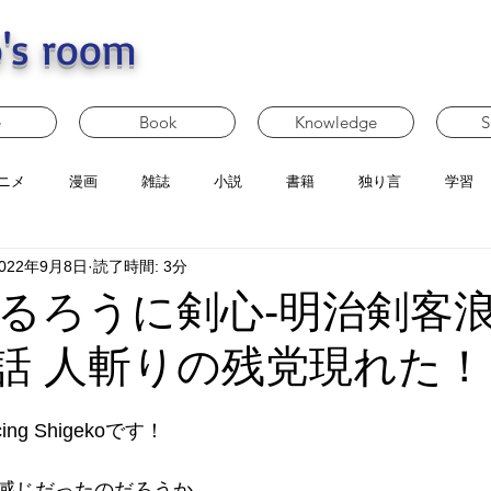
's room
e
Book
Knowledge
S
ニメ
漫画
雑誌
小説
書籍
独り言
学習
022年9月8日
読了時間: 3分
るろうに剣心-明治剣客
6話 人斬りの残党現れた！
g Shigekoです！
感じだったのだろうか。