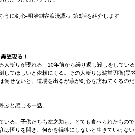
ろうに剣心-明治剣客浪漫譚-』第6話を紹介します！
・黒笠現る！
る人斬りが現れる。10年前から繰り返し殺しをしてい
倒してほしいと依頼にくる。その人斬りは鵜堂刃衛(黒笠
は倒せないと、道場を出るが薫が剣心を訪ねてくるのだ
呼ぶと感じる一話。
ている。子供たちも左之助も、とても食べられたもので
彦は悟りを開き、何かを犠牲にしないと生きていけない