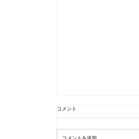
アニメ『るろうに剣心-明治剣
コメント
客浪漫譚-』第7話 黒笠、戦い
に敗れ満足
こんにちは、Dancing Shigekoで
す！ 少しずつ進んでいます！
コメントを追加…