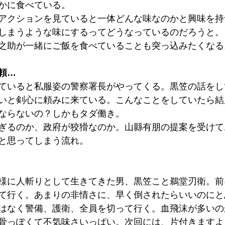
かに食べている。
アクションを見ていると一体どんな味なのかと興味を持
しまうような味にするってどうなっているのだろうと。
之助が一緒にご飯を食べていることも突っ込みたくなる
頼…
ていると私服姿の警察署長がやってくる。黒笠の話をし
いと剣心に頼みに来ている。こんなことをしていたら結
ならないの？しかもタダ働き。
ぎるのか、政府が狡猾なのか。山縣有朋の提案を受けて
と思ってしまう流れ。
様に人斬りとして生きてきた男、黒笠こと鵜堂刃衛。前
て行く。あまりの非情さに、早く倒されたらいいのにと
はなく警備、護衛、全員を切って行く。血飛沫が多いの
骨っぽくて不気味さいっぱい。次回には、片付きますよ