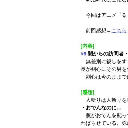
　今回はアニメ『る
　前回感想→
こちら
[内容]
#6
 闇からの訪問者
　無差別に殺しをす
長が剣心にその男を
　剣心は今のままで
[感想]
　人斬りは人斬りを
・おでんなのに…
　薫がおでんを配っ
わばらせている。弥