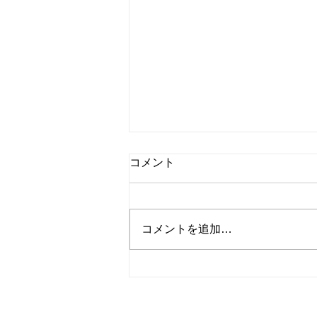
コメント
コメントを追加…
ものづくり：使えば使うほど
直したい箇所が出てくる
© 2023
Wix.com
サイト名
を使って作成され