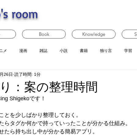
's room
e
Book
Knowledge
S
ニメ
漫画
雑誌
小説
書籍
独り言
学習
6月26日
読了時間: 1分
り：案の整理時間
g Shigekoです！
ことを少しばかり整理しておく。
たらタグか何かで持っていったことが分かる仕組み。
せたら持ち出し中が分かる簡易アプリ。