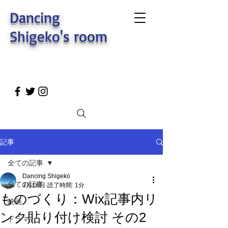
Dancing
Shigeko's room
記事
全ての記事
Dancing Shigeko
全ての記事
3月16日
読了時間: 1分
ものづくり：Wix記事内リ
映画
ンク貼り付け検討 その2
ドラマ