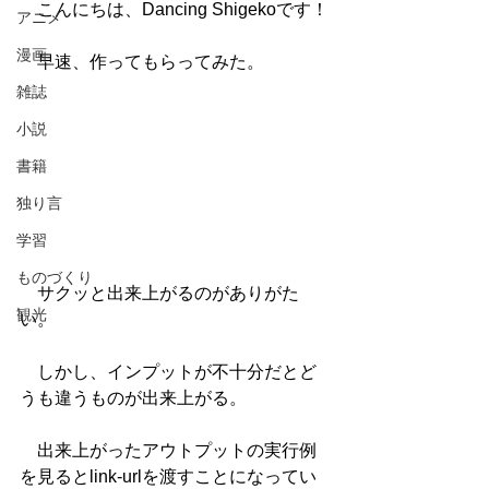
　こんにちは、Dancing Shigekoです！
アニメ
漫画
　早速、作ってもらってみた。
雑誌
小説
書籍
独り言
学習
ものづくり
　サクッと出来上がるのがありがた
観光
い。
　しかし、インプットが不十分だとど
うも違うものが出来上がる。
　出来上がったアウトプットの実行例
を見るとlink-urlを渡すことになってい