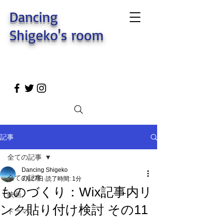
Dancing
Shigeko's room
記事
全ての記事
Dancing Shigeko
全ての記事
3月27日
読了時間: 1分
ものづくり：Wix記事内リ
映画
ンク貼り付け検討 その11
ドラマ