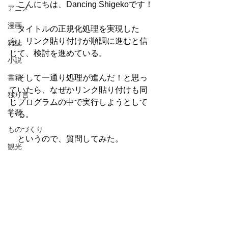
　こんにちは、Dancing Shigekoです！
アニメ
漫画
　タイトルの正規化処理を実現した
ら、リンク貼り付けが順調に進むと信
雑誌
じて、検討を進めている。
小説
書籍
　そして一通り処理が進んだ！と思っ
ていたら、なぜかリンク貼り付けも同
独り言
じプログラムの中で実行しようとして
学習
いる。
ものづくり
　というので、質問してみた。
観光