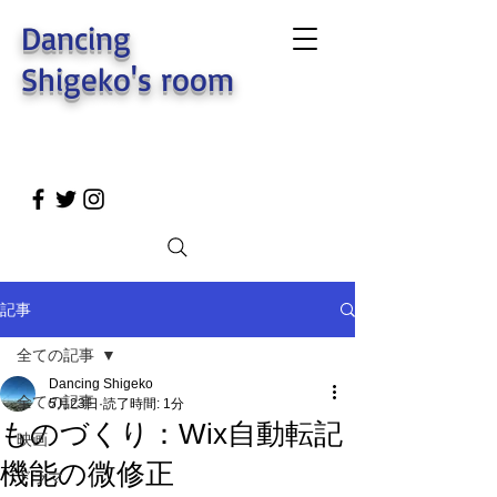
Dancing
Shigeko's room
記事
全ての記事
Dancing Shigeko
全ての記事
5月23日
読了時間: 1分
ものづくり：Wix自動転記
映画
機能の微修正
ドラマ