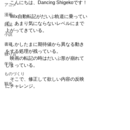
　こんにちは、Dancing Shigekoです！
アニメ
漫画
　Wix自動転記がだいぶ軌道に乗ってい
て、あまり気にならないレベルにまで
雑誌
上がってきている。
小説
書籍
　しかしたまに期待値から異なる動き
をする処理が残っている。
独り言
　映画の転記の時はだいぶ形が崩れて
学習
しまっている。
ものづくり
　そこで、修正して欲しい内容の反映
観光
にチャレンジ。