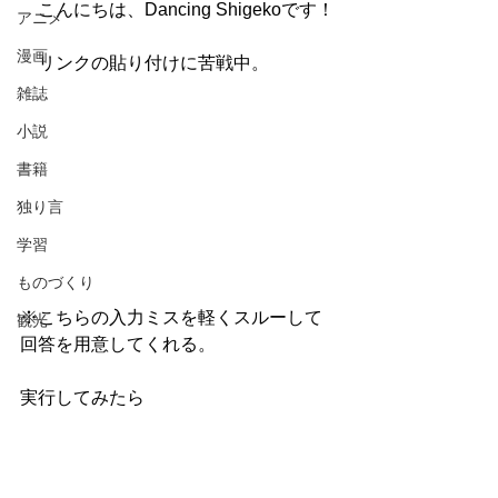
　こんにちは、Dancing Shigekoです！
アニメ
漫画
　リンクの貼り付けに苦戦中。
雑誌
小説
書籍
独り言
学習
ものづくり
※こちらの入力ミスを軽くスルーして
観光
回答を用意してくれる。
実行してみたら