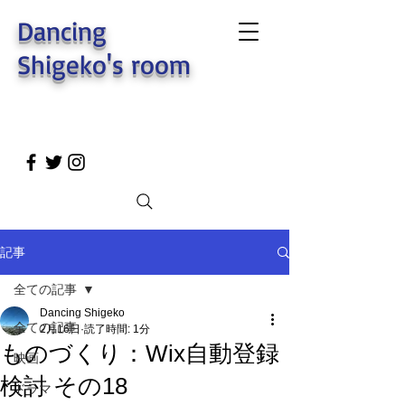
Dancing
Shigeko's room
記事
全ての記事
Dancing Shigeko
全ての記事
2月16日
読了時間: 1分
ものづくり：Wix自動登録
映画
検討 その18
ドラマ