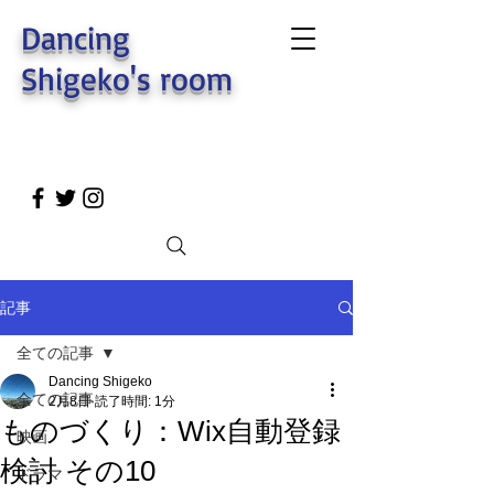
Dancing
Shigeko's room
記事
全ての記事
Dancing Shigeko
全ての記事
2月8日
読了時間: 1分
ものづくり：Wix自動登録
映画
検討 その10
ドラマ