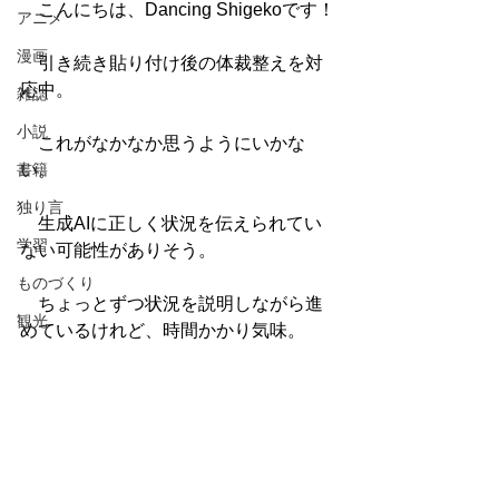
　こんにちは、Dancing Shigekoです！
アニメ
漫画
　引き続き貼り付け後の体裁整えを対
応中。
雑誌
小説
　これがなかなか思うようにいかな
書籍
い。
独り言
　生成AIに正しく状況を伝えられてい
学習
ない可能性がありそう。
ものづくり
　ちょっとずつ状況を説明しながら進
観光
めているけれど、時間かかり気味。