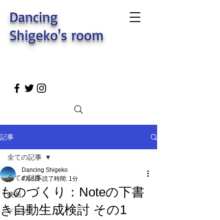
Dancing
Shigeko's room
記事
全ての記事
Dancing Shigeko
全ての記事
4月8日
読了時間: 1分
ものづくり：Noteの下書
映画
き自動生成検討 その1
ドラマ