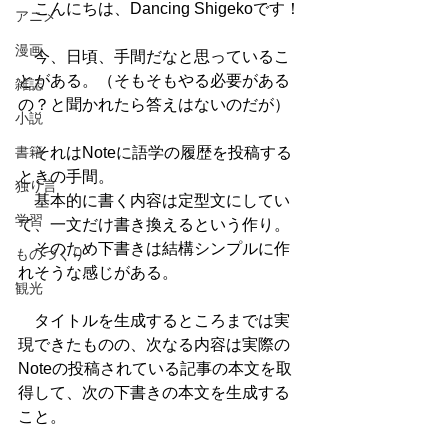
　こんにちは、Dancing Shigekoです！
アニメ
漫画
　今、日頃、手間だなと思っているこ
とがある。（そもそもやる必要がある
雑誌
の？と聞かれたら答えはないのだが）
小説
書籍
　それはNoteに語学の履歴を投稿する
ときの手間。
独り言
　基本的に書く内容は定型文にしてい
学習
て、一文だけ書き換えるという作り。
　そのため下書きは結構シンプルに作
ものづくり
れそうな感じがある。
観光
　タイトルを生成するところまでは実
現できたものの、次なる内容は実際の
Noteの投稿されている記事の本文を取
得して、次の下書きの本文を生成する
こと。